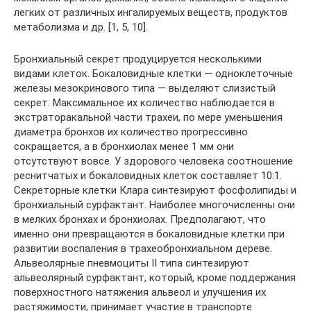
легких от различных ингалируемых веществ, продуктов
метаболизма и др. [1, 5, 10].
Бронхиальный секрет продуцируется несколькими
видами клеток. Бокаловидные клетки — одноклеточные
железы мезокринового типа — выделяют слизистый
секрет. Максимальное их количество наблюдается в
экстраторакальной части трахеи, по мере уменьшения
диаметра бронхов их количество прогрессивно
сокращается, а в бронхиолах менее 1 мм они
отсутствуют вовсе. У здорового человека соотношение
реснитчатых и бокаловидных клеток составляет 10:1.
Секреторные клетки Клара синтезируют фосфолипиды и
бронхиальный сурфактант. Наиболее многочисленны они
в мелких бронхах и бронхиолах. Предполагают, что
именно они превращаются в бокаловидные клетки при
развитии воспаления в трахеобронхиальном дереве.
Альвеолярные пневмоциты II типа синтезируют
альвеолярный сурфактант, который, кроме поддержания
поверхностного натяжения альвеол и улучшения их
растяжимости, принимает участие в транспорте