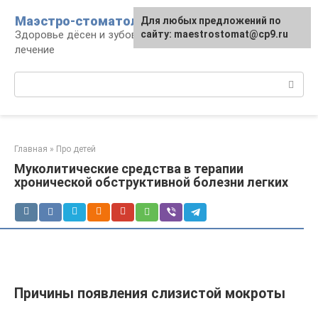
Перейти
Маэстро-стоматолог
Для любых предложений по
к
Здоровье дёсен и зубов, диагностика и
сайту: maestrostomat@cp9.ru
контенту
лечение
Поиск:
Главная
»
Про детей
Муколитические средства в терапии
хронической обструктивной болезни легких
Причины появления слизистой мокроты