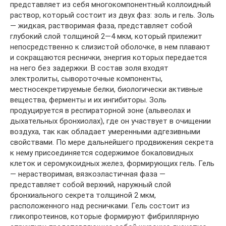
представляет из себя многокомпонентный коллоидный
раствор, который состоит из двух фаз: золь и гель. Золь
— жидкая, растворимая фаза, представляет собой
глубокий слой толщиной 2—4 мкм, который прилежит
непосредственно к слизистой оболочке, в нем плавают
и сокращаются реснички, энергия которых передается
на него без задержки. В состав золя входят
электролиты, сывороточные компоненты,
местносекретируемые белки, биологически активные
вещества, ферменты и их ингибиторы. Золь
продуцируется в респираторной зоне (альвеолах и
дыхательных бронхиолах), где он участвует в очищении
воздуха, так как обладает умеренными адгезивными
свойствами. По мере дальнейшего продвижения секрета
к нему присоединяется содержимое бокаловидных
клеток и серомукоидных желез, формирующих гель. Гель
— нерастворимая, вязкоэластичная фаза —
представляет собой верхний, наружный слой
бронхиального секрета толщиной 2 мкм,
расположенного над ресничками. Гель состоит из
гликопротеинов, которые формируют фибриллярную