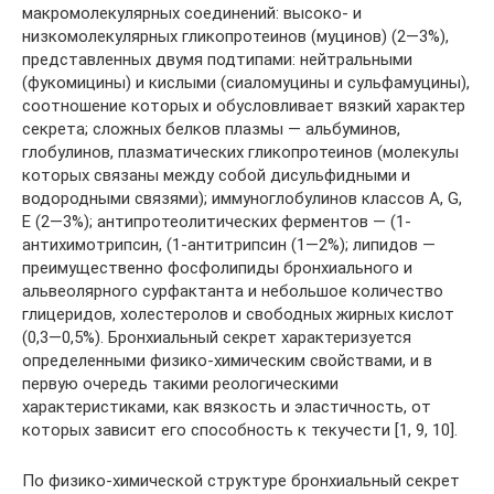
макромолекулярных соединений: высоко- и
низкомолекулярных гликопротеинов (муцинов) (2—3%),
представленных двумя подтипами: нейтральными
(фукомицины) и кислыми (сиаломуцины и сульфамуцины),
соотношение которых и обусловливает вязкий характер
секрета; сложных белков плазмы — альбуминов,
глобулинов, плазматических гликопротеинов (молекулы
которых связаны между собой дисульфидными и
водородными связями); иммуноглобулинов классов А, G,
Е (2—3%); антипротеолитических ферментов — (1-
антихимотрипсин, (1-антитрипсин (1—2%); липидов —
преимущественно фосфолипиды бронхиального и
альвеолярного сурфактанта и небольшое количество
глицеридов, холестеролов и свободных жирных кислот
(0,3—0,5%). Бронхиальный секрет характеризуется
определенными физико-химическим свойствами, и в
первую очередь такими реологическими
характеристиками, как вязкость и эластичность, от
которых зависит его способность к текучести [1, 9, 10].
По физико-химической структуре бронхиальный секрет