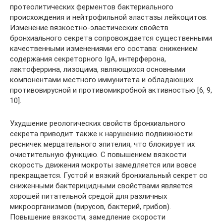
протеолитических ферментов бактериального
происхождения и нейтрофильной эластазы лейкоцитов.
Изменение вязкостно-эластических свойств
бронхиального секрета сопровождается существенными
качественными изменениями его состава: снижением
содержания секреторного IgА, интерферона,
лактоферрина, лизоцима, являющихся основными
компонентами местного иммунитета и обладающих
противовирусной и противомикробной активностью [6, 9,
10].
Ухудшение реологических свойств бронхиального
секрета приводит также к нарушению подвижности
ресничек мерцательного эпителия, что блокирует их
очистительную функцию. С повышением вязкости
скорость движения мокроты замедляется или вовсе
прекращается. Густой и вязкий бронхиальный секрет со
сниженными бактерицидными свойствами является
хорошей питательной средой для различных
микроорганизмов (вирусов, бактерий, грибов).
Повышение вязкости, замедление скорости