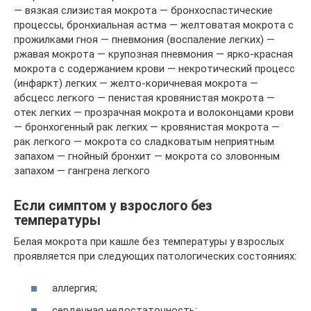
— вязкая слизистая мокрота — бронхоспастические
процессы, бронхиальная астма — желтоватая мокрота с
прожилками гноя — пневмония (воспаление легких) —
ржавая мокрота — крупозная пневмония — ярко-красная
мокрота с содержанием крови — некротический процесс
(инфаркт) легких — желто-коричневая мокрота —
абсцесс легкого — пенистая кровянистая мокрота —
отек легких — прозрачная мокрота и волоконцами крови
— бронхогенный рак легких — кровянистая мокрота —
рак легкого — мокрота со сладковатым неприятным
запахом — гнойный бронхит — мокрота со зловонным
запахом — гангрена легкого
Если симптом у взрослого без
температуры
Белая мокрота при кашле без температуры у взрослых
проявляется при следующих патологических состояниях:
аллергия;
сердечная недостаточность;