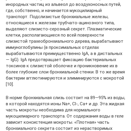
инородных частиц из альвеол до воздухоносных путей,
где, собственно, и начинается мукоцилиарный
транспорт. Подслизистые бронхиальные железы,
относящиеся к железам трубчато-ацинозного типа,
выделяют слизисто-серозный секрет. Плазматические
клетки, располагающиеся по всей поверхности
слизистой трахеобронхиального дерева, вырабатывают
иммуноглобулины (в проксимальных отделах
вырабатываются преимущественно IgA, а в дистальных
— IgG). IgA предотвращает фиксацию бактериальных
токсинов к слизистой оболочке и проникновение их в
более глубокие слои бронхиальной стенки. В то же время
бактерии агглютинируются и элиминируются с мокротой
[10].
В норме бронхиальная слизь состоит на 89—95% из воды,
в которой находятся ионы Na+, Cl-, Ca+ и др. Эта жидкая
часть мокроты необходима для нормального
мукоцилиарного транспорта. От содержания воды в геле
зависит консистенция мокроты. «Плотная» часть
бронхиального секрета состоит из нерастворимых