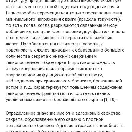
структуру, представляющую собой широкую ячеистую
сеть, элементы которой содержат водородные связи.
Гель способен перемещаться только после повышения
минимального напряжения сдвига (предела текучести),
то есть тогда, когда разрываются связанные между
собой ригидные цепи. Соотношение двух фаз геля и золя
определяется активностью серозных и слизистых
желез. Преобладающая активность серозных
подслизистых желез приводит к образованию большого
количества секрета с низким содержанием
гликопротеинов – бронхорее. В противоположность
этому гиперплазия слизеобразующих клеток с
возрастанием их функциональной активности,
наблюдаемая при хроническом бронхите, бронхиальной
астме и т. д., характеризуется повышением содержания
гликопротеинов, фракции геля и, соответственно,
увеличением вязкости бронхиального секрета [1, 10].
Определенное значение имеют и адгезивные свойства
секрета, обусловленные его связью с плотной
поверхностью бронхов. Адгезия отражает способность
к отрыву частей бронхиального секрета воздушным