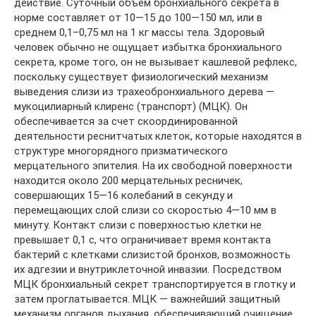
действие. Суточный объем бронхиального секрета в
норме составляет от 10—15 до 100—150 мл, или в
среднем 0,1–0,75 мл на 1 кг массы тела. Здоровый
человек обычно не ощущает избытка бронхиального
секрета, кроме того, он не вызывает кашлевой рефлекс,
поскольку существует физиологический механизм
выведения слизи из трахеобронхиального дерева —
мукоцилиарный клиренс (транспорт) (МЦК). Он
обеспечивается за счет скоординированной
деятельности реснитчатых клеток, которые находятся в
структуре многорядного призматического
мерцательного эпителия. На их свободной поверхности
находится около 200 мерцательных ресничек,
совершающих 15—16 колебаний в секунду и
перемещающих слой слизи со скоростью 4—10 мм в
минуту. Контакт слизи с поверхностью клетки не
превышает 0,1 с, что ограничивает время контакта
бактерий с клетками слизистой бронхов, возможность
их адгезии и внутриклеточной инвазии. Посредством
МЦК бронхиальный секрет транспортируется в глотку и
затем проглатывается. МЦК — важнейший защитный
механизм органов дыхания, обеспечивающий очищение