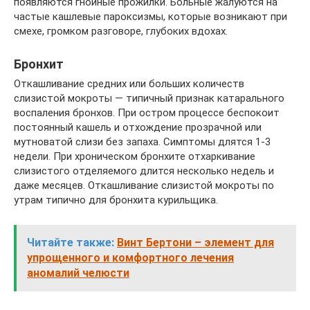
появляются гнойные прожилки. Больные жалуются на
частые кашлевые пароксизмы, которые возникают при
смехе, громком разговоре, глубоких вдохах.
Бронхит
Откашливание средних или больших количеств
слизистой мокроты — типичный признак катарального
воспаления бронхов. При остром процессе беспокоит
постоянный кашель и отхождение прозрачной или
мутноватой слизи без запаха. Симптомы длятся 1-3
недели. При хроническом бронхите отхаркивание
слизистого отделяемого длится несколько недель и
даже месяцев. Откашливание слизистой мокроты по
утрам типично для бронхита курильщика.
Читайте также:
Винт Бертони – элемент для
упрощенного и комфортного лечения
аномалий челюсти