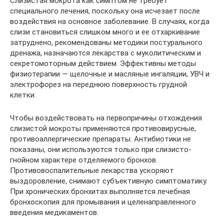
Слизистая мокрота как симптом не требует
специального лечения, поскольку она исчезает после
воздействия на основное заболевание. В случаях, когда
слизи становиться слишком много и ее отхаркивание
затруднено, рекомендованы методики постурального
дренажа, назначаются лекарства с муколитическим и
секретомоторным действием. Эффективны методы
физиотерапии — щелочные и масляные ингаляции, УВЧ и
электрофорез на переднюю поверхность грудной
клетки.
Чтобы воздействовать на первопричины отхождения
слизистой мокроты применяются противовирусные,
противоаллергические препараты. Антибиотики не
показаны, они используются только при слизисто-
гнойном характере отделяемого бронхов.
Противовоспалительные лекарства ускоряют
выздоровление, снимают субъективную симптоматику.
При хронических бронхитах выполняется лечебная
бронхоскопия для промывания и целенаправленного
введения медикаментов.