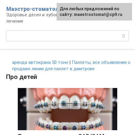
Перейти
Маэстро-стоматолог
Для любых предложений по
к
Здоровье дёсен и зубов, диагностика и
сайту: maestrostomat@cp9.ru
контенту
лечение
Поиск:
аренда автокрана 50 тонн
|
Паллеты, все объявления о
продаже линии для паллет в дмитрове
Про детей