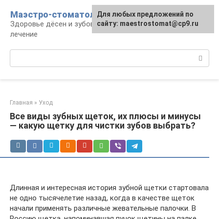
Перейти
Маэстро-стоматолог
Для любых предложений по
к
Здоровье дёсен и зубов, диагностика и
сайту: maestrostomat@cp9.ru
контенту
лечение
Поиск:
Главная
»
Уход
Все виды зубных щеток, их плюсы и минусы
— какую щетку для чистки зубов выбрать?
Длинная и интересная история зубной щетки стартовала
не одно тысячелетие назад, когда в качестве щеток
начали применять различные жевательные палочки. В
Россию щетка, напоминавшая пучок щетины на палке,