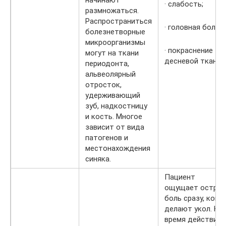
· слабость;
размножаться.
Распространиться
· головная боль;
болезнетворные
микроорганизмы
· покраснение
могут на ткани
десневой ткани.
периодонта,
альвеолярный
отросток,
удерживающий
зуб, надкостницу
и кость. Многое
зависит от вида
патогенов и
местонахождения
синяка.
Пациент
ощущает остру
боль сразу, когд
делают укол. На
время действия