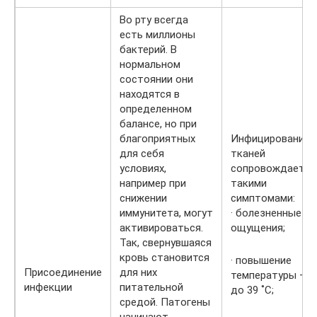
Во рту всегда
есть миллионы
бактерий. В
нормальном
состоянии они
находятся в
определенном
балансе, но при
благоприятных
Инфицирование
для себя
тканей
условиях,
сопровождается
например при
такими
снижении
симптомами:
иммунитета, могут
· болезненные
активироваться.
ощущения;
Так, свернувшаяся
кровь становится
· повышение
Присоединение
для них
температуры –
инфекции
питательной
до 39 ˚С;
средой. Патогены
начинают