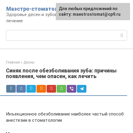
Перейти
Маэстро-стоматолог
Для любых предложений по
к
Здоровье дёсен и зубов, диагностика и
сайту: maestrostomat@cp9.ru
контенту
лечение
Поиск:
Главная
»
Десны
Синяк после обезболивания зуба: причины
появления, чем опасен, как лечить
Инъекционное обезболивание наиболее частый способ
анестезии в стоматологии