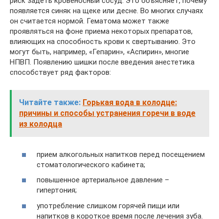
риск задеть кровеносный сосуд. Это объясняет, почему
появляется синяк на щеке или десне. Во многих случаях
он считается нормой. Гематома может также
проявляться на фоне приема некоторых препаратов,
влияющих на способность крови к свертыванию. Это
могут быть, например, «Гепарин», «Аспирин», многие
НПВП. Появлению шишки после введения анестетика
способствует ряд факторов:
Читайте также:
Горькая вода в колодце:
причины и способы устранения горечи в воде
из колодца
прием алкогольных напитков перед посещением
стоматологического кабинета;
повышенное артериальное давление –
гипертония;
употребление слишком горячей пищи или
напитков в короткое время после лечения зуба.