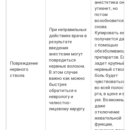
анестетика она
утихнет, но
потом
возобновится
снова.
При неправильных
Купировать ее н
действиях врача в
получается даже
результате
с помощью
введения
обезболивающи
анестезии могут
препаратов. Если
повредиться
Повреждение
задет крупный
нервные волокна.
нервного
нервный ствол,
В этом случае
ствола
боль будет
важно как можно
чувствоваться
быстрее
во всей полости
обратиться к
рта, в щеке и в
неврологу и
ухе. Возможны
челюстно-
даже
лицевому хирургу.
отключение
жевательной
функции,