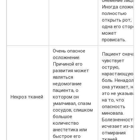
онемение лица.
Иногда сложно
полностью
открыть рот,
одна его сторон
может
провисать.
Очень опасное
Пациент сначала
осложнение.
чувствует
Причиной его
острую,
развития может
нарастающую
являться
боль. Ненадолго
недомогание
она утихает, но
пациента, о
это не указывае
Некроз тканей
котором он
на то, что
умалчивал, спазм
опасность
сосудов, слишком
миновала.
большое
Болезненность
количество
исчезает из-за
анестетика или
отмирания
быстрое его
тканей.