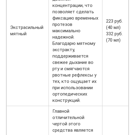
концентрации, что
позволяет сделать
фиксацию временных
223 руб.
протезов
Экстрасильный
(40 мл)
максимально
мятный
332 руб.
надежной.
(70 мл)
Благодарю мятному
экстракту,
поддерживается
свежее дыхание во
рту и смягчаются
рвотные рефлексы у
тех, кто ощущает их
при использовании
ортопедических
конструкций.
Главной
отличительной
чертой этого
средства является