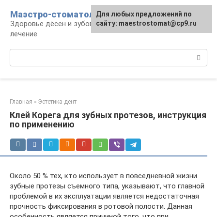
Перейти
Маэстро-стоматолог
Для любых предложений по
к
Здоровье дёсен и зубов, диагностика и
сайту: maestrostomat@cp9.ru
контенту
лечение
Поиск:
Главная
»
Эстетика-дент
Клей Корега для зубных протезов, инструкция
по применению
Около 50 % тех, кто использует в повседневной жизни
зубные протезы съемного типа, указывают, что главной
проблемой в их эксплуатации является недостаточная
прочность фиксирования в ротовой полости. Данная
особенность является причиной того, что при