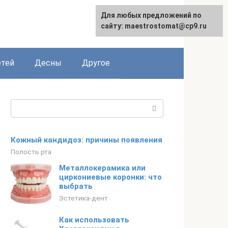
Для любых предложений по
сайту: maestrostomat@cp9.ru
етей
Десны
Другое
Поиск:
Кожный кандидоз: причины появления
Полость рта
Металлокерамика или
циркониевые коронки: что
выбрать
Эстетика-дент
Как использовать