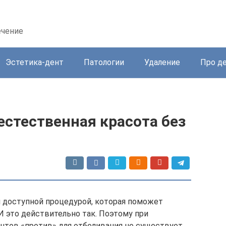
ечение
Эстетика-дент
Патологии
Удаление
Про д
естественная красота без
я доступной процедурой, которая поможет
И это действительно так. Поэтому при
нтов «против» для отбеливания не существует.