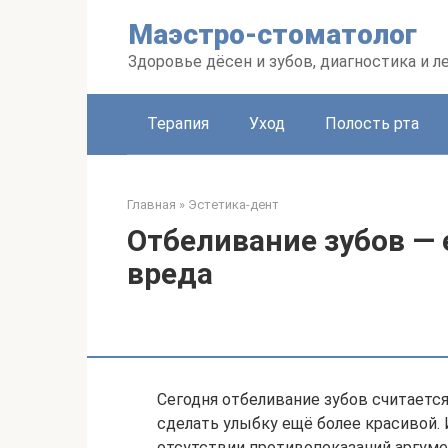
Перейти
Маэстро-стоматолог
к
контенту
Здоровье дёсен и зубов, диагностика и л
Терапия
Уход
Полость рта
Главная
»
Эстетика-дент
Отбеливание зубов — 
вреда
Сегодня отбеливание зубов считаетс
сделать улыбку ещё более красивой. 
отсутствии противопоказаний аргуме