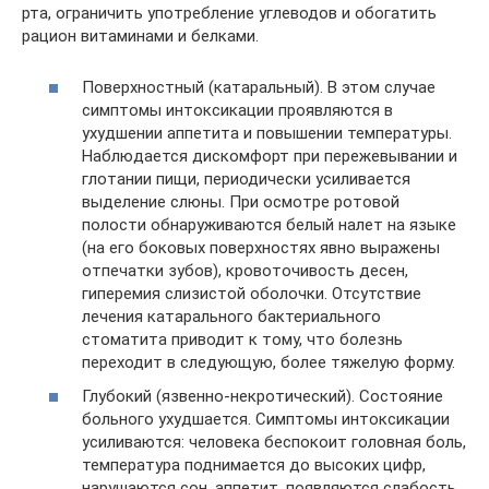
рта, ограничить употребление углеводов и обогатить
рацион витаминами и белками.
Поверхностный (катаральный). В этом случае
симптомы интоксикации проявляются в
ухудшении аппетита и повышении температуры.
Наблюдается дискомфорт при пережевывании и
глотании пищи, периодически усиливается
выделение слюны. При осмотре ротовой
полости обнаруживаются белый налет на языке
(на его боковых поверхностях явно выражены
отпечатки зубов), кровоточивость десен,
гиперемия слизистой оболочки. Отсутствие
лечения катарального бактериального
стоматита приводит к тому, что болезнь
переходит в следующую, более тяжелую форму.
Глубокий (язвенно-некротический). Состояние
больного ухудшается. Симптомы интоксикации
усиливаются: человека беспокоит головная боль,
температура поднимается до высоких цифр,
нарушаются сон, аппетит, появляются слабость,