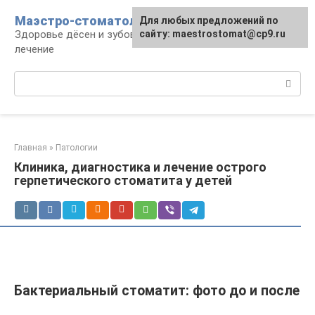
Перейти
Маэстро-стоматолог
Для любых предложений по
к
Здоровье дёсен и зубов, диагностика и
сайту: maestrostomat@cp9.ru
контенту
лечение
Поиск:
Главная
»
Патологии
Клиника, диагностика и лечение острого
герпетического стоматита у детей
Бактериальный стоматит: фото до и после