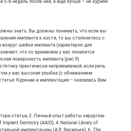
и 5-8 недель после нее, а еще лучше – не курили
должны знать. Вы должны понимать, что если вы
вления импланта к кости, то вы столкнетесь с
 вокруг шейки импланта (характерно для
значает, что со временем у вас понизится
кая поверхность импланта (рис.9).
стетику практически неприемлемой, если речь
этом у вас высокая улыбка (с обнажением
статья: Курение и имплантация – оказалась Вам
тора статьи, 2. Личный опыт работы хирургом-
mplant Dentistry (AAID), 4. National Library of
нтальной имплантации» (А.В. Васильев), 6. The