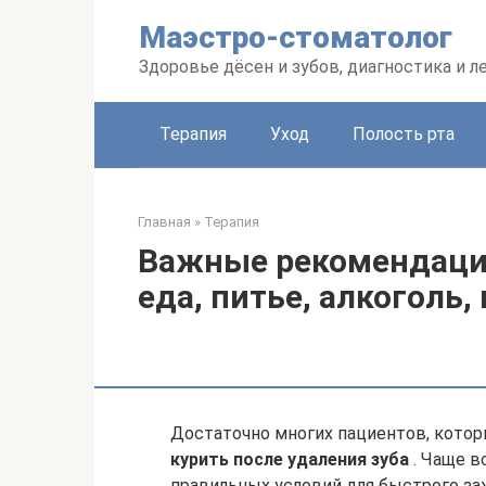
Перейти
Маэстро-стоматолог
к
контенту
Здоровье дёсен и зубов, диагностика и л
Терапия
Уход
Полость рта
Главная
»
Терапия
Важные рекомендации
еда, питье, алкоголь,
Достаточно многих пациентов, котор
курить после удаления зуба
. Чаще в
правильных условий для быстрого за