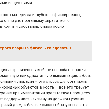
ными веществами.
жного материала и глубоко зафиксированы,
о он не дает организму справиться с
в кость и восстановлением после
трого прорыва флюса: что сделать в
ьщики ограничены в выборе способа операции.
моментную или одноэтапную имплантацию зубов.
олнении операция — это стресс для организма.
инородных объектов в кость — все это требует
Курение при имплантации препятствует процессу
ет поддерживать гигиену на должном уровне.
горячий дым, табачные смолы образуют налет, а