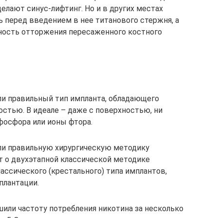
делают синус-лифтинг. Но и в других местах
ь перед введением в нее титанового стержня, а
ность отторжения пересаженного костного
ли правильный тип импланта, обладающего
стью. В идеале – даже с поверхностью, ни
осфора или ионы фтора.
ли правильную хирургическую методику
т о двухэтапной классической методике
ассического (крестального) типа имплантов,
плантации.
или частоту потребления никотина за несколько