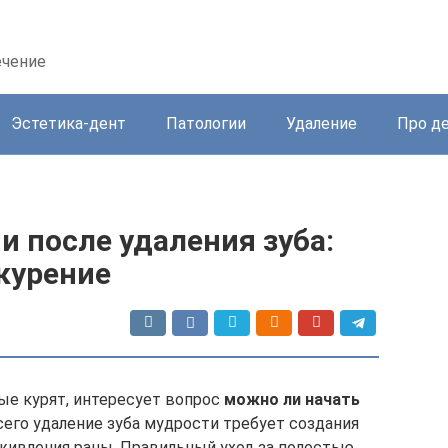
ечение
Эстетика-дент
Патологии
Удаление
Про д
 после удаления зуба:
 курение
ые курят, интересует вопрос
можно ли начать
сего удаление зуба мудрости требует создания
живления раны. Правильный уход за полостью