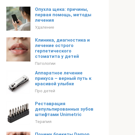
Опухла щека: причины,
первая помощь, методы
лечения
Удаление
Клиника, диагностика и
лечение острого
герпетического
стоматита у детей
Патологии
Аппаратное лечение
прикуса – верный путь к
красивой улыбке
Про детей
Реставрация
депульпированных зубов
штифтами Unimetric
Терапия
Почему брекеты Damon