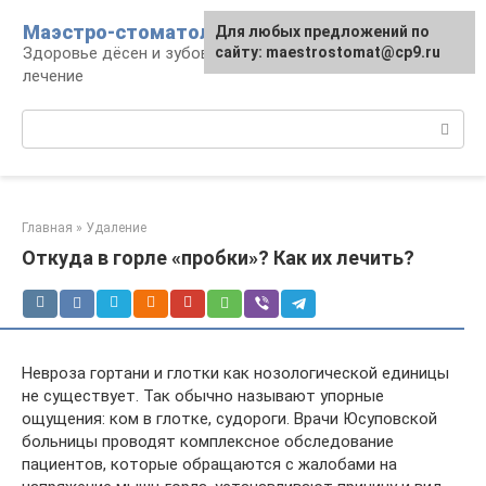
Перейти
Маэстро-стоматолог
Для любых предложений по
к
Здоровье дёсен и зубов, диагностика и
сайту: maestrostomat@cp9.ru
контенту
лечение
Поиск:
Главная
»
Удаление
Откуда в горле «пробки»? Как их лечить?
Невроза гортани и глотки как нозологической единицы
не существует. Так обычно называют упорные
ощущения: ком в глотке, судороги. Врачи Юсуповской
больницы проводят комплексное обследование
пациентов, которые обращаются с жалобами на