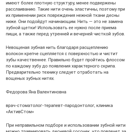
имеют более плотную структуру, менее подвержены
расслаиванию. Такие нити очень эластичны, поэтому при
их применении риск повреждения нежной ткани десны
ниже. Они подойдут начинающим. Нить — это не замена
зубной щетки! Использовать ее нужно после приема
пищи, а также перед утренней и вечерней чисткой зубов.
Невощеная зубная нить благодаря расщеплению
волокон крепче сцепляется с поверхностью и чистит
зубы качественнее. Правильно будет пройтись флоссом
по каждому зубу до появления характерного скрипа.
Предварительно технику следует отработать на
вощеных зубных нитях.
Федорова Яна Валентиновна
врач-стоматолог-терапевт-пародонтолог, клиника
«АктивСтом»
При неправильном подборе и использовании зубной нити
можно травмировать десневой сосочек, что повлечет за