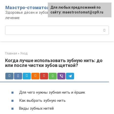
Перейти
Маэстро-стоматолог
Для любых предложений по
к
Здоровье дёсен и зубов, диагностика и
сайту: maestrostomat@cp9.ru
контенту
лечение
Поиск:
Главная
»
Уход
Когда лучше использовать зубную нить: до
или после чистки зубов щеткой?
Для чего нужны зубная нить и ёршик
Как выбрать зубную нить
Виды зубных нитей