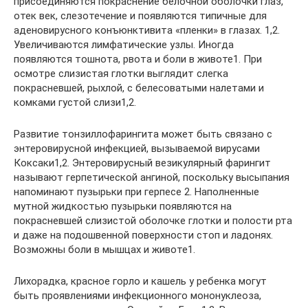
присоединяются покраснение белочной оболочки глаз,
отек век, слезотечение и появляются типичные для
аденовирусного конъюнктивита «пленки» в глазах. 1,2.
Увеличиваются лимфатические узлы. Иногда
появляются тошнота, рвота и боли в животе1. При
осмотре слизистая глотки выглядит слегка
покрасневшей, рыхлой, с белесоватыми налетами и
комками густой слизи1,2.
Развитие тонзиллофарингита может быть связано с
энтеровирусной инфекцией, вызываемой вирусами
Коксаки1,2. Энтеровирусный везикулярный фарингит
называют герпетической ангиной, поскольку высыпания
напоминают пузырьки при герпесе 2. Наполненные
мутной жидкостью пузырьки появляются на
покрасневшей слизистой оболочке глотки и полости рта
и даже на подошвенной поверхности стоп и ладонях.
Возможны боли в мышцах и животе1.
Лихорадка, красное горло и кашель у ребенка могут
быть проявлениями инфекционного мононуклеоза,