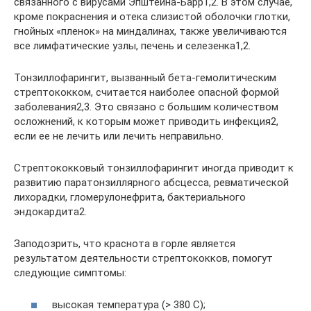
связанного с вирусами Эпштейна-Барр1,2. В этом случае,
кроме покраснения и отека слизистой оболочки глотки,
гнойных «пленок» на миндалинах, также увеличиваются
все лимфатические узлы, печень и селезенка1,2.
Тонзиллофарингит, вызванный бета-гемолитическим
стрептококком, считается наиболее опасной формой
заболевания2,3. Это связано с большим количеством
осложнений, к которым может приводить инфекция2,
если ее не лечить или лечить неправильно.
Стрептококковый тонзиллофарингит иногда приводит к
развитию паратонзиллярного абсцесса, ревматической
лихорадки, гломерулонефрита, бактериального
эндокардита2.
Заподозрить, что краснота в горле является
результатом деятельности стрептококков, помогут
следующие симптомы:
высокая температура (> 380 С);