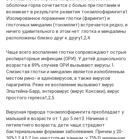
оболочки горла сочетается с болью при глотании и
возникает в результате развития тонзиллофарингита1.
Изолированное поражение глотки (фарингит) и
глоточных миндалин (тонзиллит) встречается редко, и
ничего удивительного в этом нет: глотка и миндалины
расположены близко друг к другу1,2,4.
Чаще всего воспаление глотки сопровождают острые
респираторные инфекции (ОРИ). У детей дошкольного
возраста в 89% случаев ОРИ вызывают вирусы 1.
Слизистая глотки и миндалин является излюбленным
местом рино- и аденовирусов, а также вирусов
парагриппа. Реже ее воспаление вызывают вирус
Эпштейна-Барр, энтеровирус (вирус Коксаки), вирус
простого герпеса1,2,5.
Вирусная природа тонзиллофарингита преобладает у
малышей в возрасте от 1 до 5 лет3. Начиная с
пятилетнего возраста, дети чаще страдают
бактериальными формами заболевания. Причем у 20-
30%1,2,4,5,7 (по некоторым данным, у 75%3) маленьких