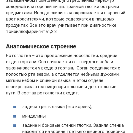
задымленном помещении, употреблением чересчур
холодной или горячей пищи, травмой глотки острыми
предметами. Иногда слизистая окрашивается в красный
цвет красителями, которые содержатся в пищевых
продуктах. Все это врач учитывает при диагностике
тонзиллофарингита1,2.3.
Анатомическое строение
Ротоглотка – это продолжение носоглотки, средний
отдел гортани. Она начинается от твердого неба и
заканчивается у входа в гортань. Орган соединяется с
полостью рта зевом, а отделяется небными дужками,
мягким небом и спинкой языка. В этом отделе
перекрещиваются пищеварительные и дыхательные
пути. В состав ротоглотки входит:
задняя треть языка (его корень);
миндалины;
задние и боковые стенки глотки. Задняя стенка
находится на уровне третьего шейного позвонка.