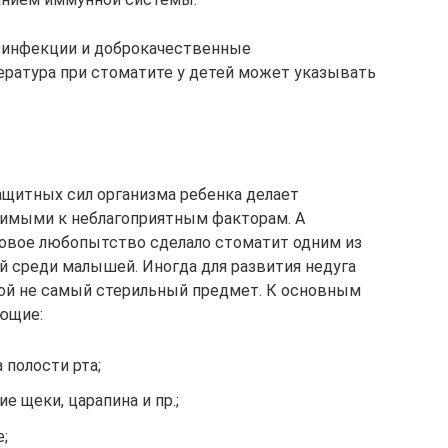
е инфекции и доброкачественные
ература при стоматите у детей может указывать
щитных сил организма ребенка делает
вимыми к неблагоприятным факторам. А
овое любопытство сделало стоматит одним из
 среди малышей. Иногда для развития недуга
бой не самый стерильный предмет. К основным
ующие:
 полости рта;
 щеки, царапина и пр.;
;