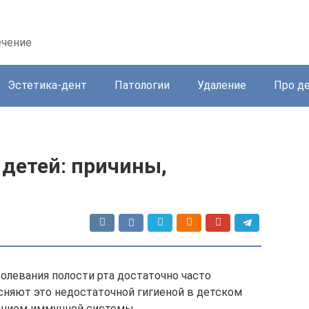
ечение
Эстетика-дент
Патологии
Удаление
Про д
 детей: причины,
левания полости рта достаточно часто
ясняют это недостаточной гигиеной в детском
анием иммунной системы.