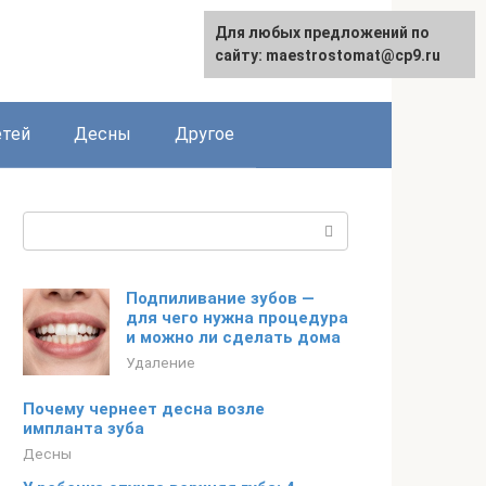
Для любых предложений по
сайту: maestrostomat@cp9.ru
етей
Десны
Другое
Поиск:
Подпиливание зубов —
для чего нужна процедура
и можно ли сделать дома
Удаление
Почему чернеет десна возле
импланта зуба
Десны