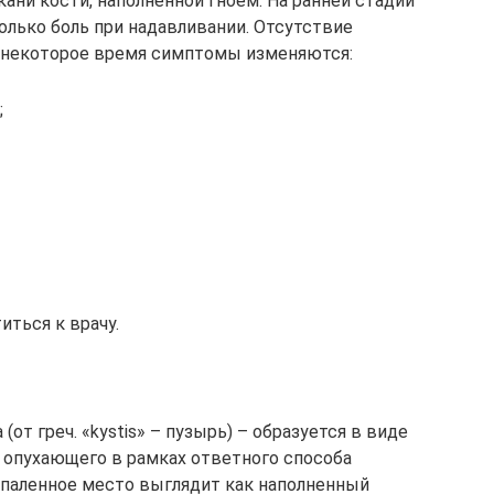
ани кости, наполненной гноем. На ранней стадии
олько боль при надавливании. Отсутствие
з некоторое время симптомы изменяются:
;
иться к врачу.
(от греч. «kystis» – пузырь) – образуется в виде
 опухающего в рамках ответного способа
спаленное место выглядит как наполненный