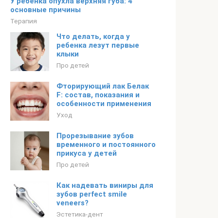
У ребенка опухла верхняя губа: 4
основные причины
Терапия
Что делать, когда у
ребенка лезут первые
клыки
Про детей
Фторирующий лак Белак
F: состав, показания и
особенности применения
Уход
Прорезывание зубов
временного и постоянного
прикуса у детей
Про детей
Как надевать виниры для
зубов perfect smile
veneers?
Эстетика-дент