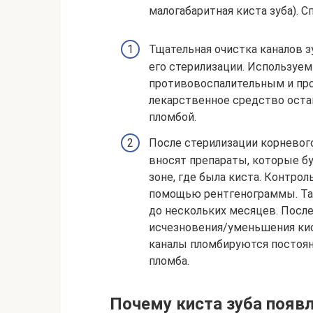
малогабаритная киста зуба). С
Тщательная очистка каналов з
его стерилизации. Используе
противовоспалительным и пр
лекарственное средство остав
пломбой.
После стерилизации корневого
вносят препараты, которые б
зоне, где была киста. Контро
помощью рентгенограммы. Та
до нескольких месяцев. Посл
исчезновения/уменьшения кис
каналы пломбируются постоян
пломба.
Почему киста зуба появ