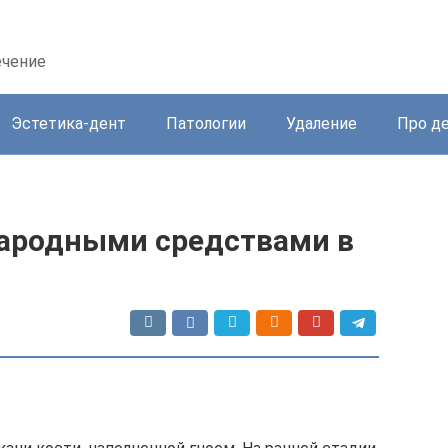
ечение
Эстетика-дент
Патологии
Удаление
Про д
народными средствами в