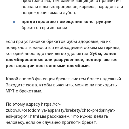
пространства, тем самым защищая от развития
воспалительных процессов, кариеса, пародонта и
повреждение эмали зубов;
предотвращают смещение конструкции
брекетов при жевании.
Если при установке брекетов зубы здоровые, на их
поверхность наносится необходимый объем материала,
который впоследствии легко удаляется.
Зубы, ранее
пломбированные или разрушенные, подвергаются
реставрации постоянными пломбами.
Какой способ фиксации брекет систем более надежный.
Заходите сюда, чтобы выяснить, можно ли проходить
МРТ с брекетами.
По этому адресу https://dr-
zubov.ru/ortodontiya/apparaty/brekety/chto-predprinyat-
esli-proglotil.html мы расскажем, что нужно делать
человеку, если он случайно проглоти брекет.