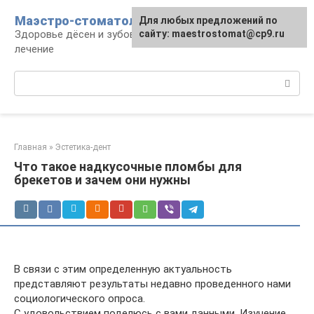
Перейти
Маэстро-стоматолог
Для любых предложений по
к
Здоровье дёсен и зубов, диагностика и
сайту: maestrostomat@cp9.ru
контенту
лечение
Поиск:
Главная
»
Эстетика-дент
Что такое надкусочные пломбы для
брекетов и зачем они нужны
В связи с этим определенную актуальность
представляют результаты недавно проведенного нами
социологического опроса.
С удовольствием поделюсь с вами данными. Изучение