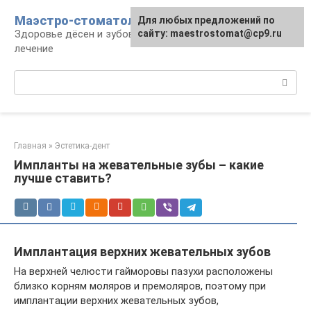
Перейти
Маэстро-стоматолог
Для любых предложений по
к
Здоровье дёсен и зубов, диагностика и
сайту: maestrostomat@cp9.ru
контенту
лечение
Поиск:
Главная
»
Эстетика-дент
Импланты на жевательные зубы – какие
лучше ставить?
Имплантация верхних жевательных зубов
На верхней челюсти гайморовы пазухи расположены
близко корням моляров и премоляров, поэтому при
имплантации верхних жевательных зубов,