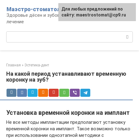
Перейти
Маэстро-стоматолог
Для любых предложений по
к
Здоровье дёсен и зубов, диагностика и
сайту: maestrostomat@cp9.ru
контенту
лечение
Поиск:
Главная
»
Эстетика-дент
На какой период устанавливают временную
коронку на зуб?
Установка временной коронки на имплант
Не все методы имплантации предполагают установку
временной коронки на имплант. Такое возможно только
при использовании одноэтапной методики с