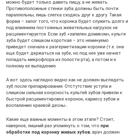
можно будет только давить пищу, а не жевать.
Противоположные стенки зуба должны быть почти
параллельны, лишь слегка сходясь друг к другу. Такая
форма – залог того, что коронка будет служить долго и
под влиянием постоянных жевательных нагрузок не
расцементируется. Если зуб «запилен домиком», культя
зуба будет слишком короткая – это неминуемо
приведет сначала к разгерметизации коронки (т.е. она
еще будет держаться на зубе, но под нее уже начнет
попадать микрофлора из полости рта), а потом и к
полному ее выпадению.
А вот здесь наглядно видно как не должен выглядеть
зуб после препарирования. Отстутствие уступа и
слишком сильная конусность культей зубов привели к
быстрой расцементировке коронок, кариесу зубов и
воспалению краевой десны…
Какие еще важные моменты в этом этапе? Стоит,
наверное, лишний раз упомянуть о том, что
при
обработке под коронку живых зубов
, врач должен