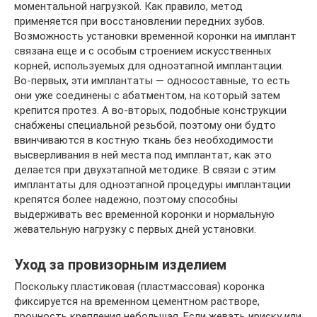
моментальной нагрузкой. Как правило, метод
применяется при восстановлении передних зубов.
Возможность установки временной коронки на имплант
связана еще и с особым строением искусственных
корней, используемых для одноэтапной имплантации.
Во-первых, эти имплантаты — односоставные, то есть
они уже соединены с абатментом, на который затем
крепится протез. А во-вторых, подобные конструкции
снабжены специальной резьбой, поэтому они будто
ввинчиваются в костную ткань без необходимости
высверливания в ней места под имплантат, как это
делается при двухэтапной методике. В связи с этим
имплантаты для одноэтапной процедуры имплантации
крепятся более надежно, поэтому способны
выдерживать вес временной коронки и нормальную
жевательную нагрузку с первых дней установки.
Уход за провизорным изделием
Поскольку пластиковая (пластмассовая) коронка
фиксируется на временном цементном растворе,
прочность крепления небольшая. Если жевать ириску или