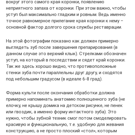
вокруг этого самого края коронки, появлению
неприятного запаха от коронки. При этом важно, чтобы
уступ был максимально гладким и ровным. Ведь именно
точное равномерное прилегание края коронки к нему –
основной фактор долгого срока службы реставрации.
На этой фотографии показано как должен примерно
выглядеть зуб после завершения препарирования (в
данном случае это верхний клык). Стрелками обозначен
уступ, на который в последствии и сядет край коронки.
Так же здесь хорошо видно, что противоположные
стенки зуба почти параллельны друг другу, и сходятся
под небольшим градусом (в идеале 6-8 град).
Форма культи после окончания обработки должна
примерно напоминать анатомию полноценного зуба (не
елочку, не крышу домика на детском рисунке, не пенек
или гвоздик, а именно форму интактного зуба). Это
нужно, чтобы зубной техник смог потом смоделировать
красивую и функциональную, т.е. удобную для жевания
конструкцию, а не просто плоский «стол», которым