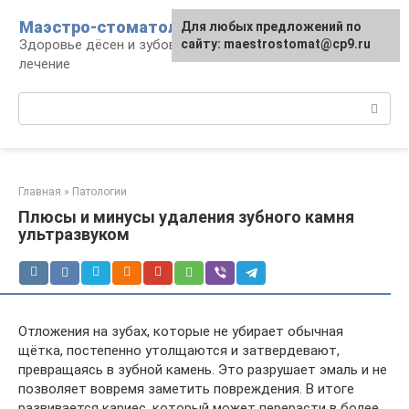
Перейти
Маэстро-стоматолог
Для любых предложений по
к
Здоровье дёсен и зубов, диагностика и
сайту: maestrostomat@cp9.ru
контенту
лечение
Поиск:
Главная
»
Патологии
Плюсы и минусы удаления зубного камня
ультразвуком
Отложения на зубах, которые не убирает обычная
щётка, постепенно утолщаются и затвердевают,
превращаясь в зубной камень. Это разрушает эмаль и не
позволяет вовремя заметить повреждения. В итоге
развивается кариес, который может перерасти в более