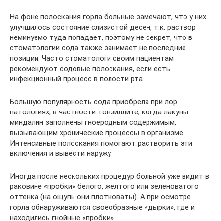
На фоне полоскания горла больные замечают, что у них
улучшилось состояние слизистой десен, т.к. раствор
неминуемо туда попадает, поэтому не секрет, что в
стоматологии сода также занимает не последние
позиции. Часто стоматологи своим пациентам
рекомендуют содовые полоскания, если есть
инфекционный процесс в полости рта.
Большую популярность сода приобрела при лор
патологиях, в частности тонзиллите, когда лакуны
миндалин заполнены гноеродным содержимым,
вызывающим хронические процессы в организме.
Интенсивные полоскания помогают растворить эти
включения и вывести наружу.
Иногда после нескольких процедур больной уже видит в
раковине «пробки» белого, желтого или зеленоватого
оттенка (на ощупь они плотноваты). А при осмотре
горла обнаруживаются своеобразные «дырки», где и
находились гнойные «пробки».