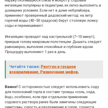
наружу скопившуюся слизь и мокроту. Содовые
ингаляции популярны в педиатрии, их легко выполнять в
домашних условиях. Если нет в доме небулайзера,
применяют проверенный дедовский метод: на литр
горячей воды (40–50 градусов) берут столовую ложку
соды и перемешивают.
Ингаляцию проводят над кастрюлькой (7–10 минут),
прикрыв голову махровым полотенцем. Дышать следует
равномерно, выполняя спокойные и глубокие вдохи.
Процедуру выполняют 1 раз в день.
Читайте также:
Рентген и грудное
вскармливание. Развенчание мифов.
Важно!
С осторожностью следует использовать соду
для полосканий горла в составе троицы «соль, сода,
йод», особенно, если при отдельном применении
содового раствора ранее были замечены следующие
симптомы: сухость и раздражение в горле, тошнота,