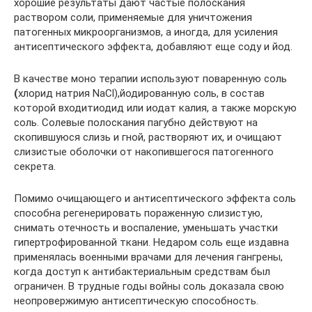
хорошие результаты дают частые полоскания
раствором соли, применяемые для уничтожения
патогенных микроорганизмов, а иногда, для усиления
антисептического эффекта, добавляют еще соду и йод.
В качестве моно терапии используют поваренную соль
(
хлорид натрия NaCl),йодированную соль, в состав
которой входитиодид или иодат калия, а также морскую
соль. Солевые полоскания пагубно действуют на
скопившуюся слизь и гной, растворяют их, и очищают
слизистые оболочки от накопившегося патогенного
секрета.
Помимо очищающего и антисептического эффекта соль
способна регенерировать пораженную слизистую,
снимать отечность и воспаление, уменьшать участки
гипертрофированной ткани. Недаром соль еще издавна
применялась военными врачами для лечения гангрены,
когда доступ к антибактериальным средствам был
ограничен. В трудные годы войны соль доказала свою
неопровержимую антисептическую способность.