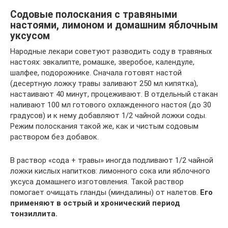
Содовые полоскания с травяными
настоями, лимоном и домашним яблочным
уксусом
Народные лекари советуют разводить соду в травяных
настоях: эвкалипте, ромашке, зверобое, календуле,
шалфее, подорожнике. Сначала готовят настой
(десертную ложку травы заливают 250 мл кипятка),
настаивают 40 минут, процеживают. В отдельный стакан
наливают 100 мл готового охлажденного настоя (до 30
градусов) и к нему добавляют 1/2 чайной ложки соды.
Режим полоскания такой же, как и чистым содовым
раствором без добавок.
В раствор «сода + травы» иногда подливают 1/2 чайной
ложки кислых напитков: лимонного сока или яблочного
уксуса домашнего изготовления. Такой раствор
помогает очищать гланды (миндалины) от налетов.
Его
применяют в острый и хронический период
тонзиллита.