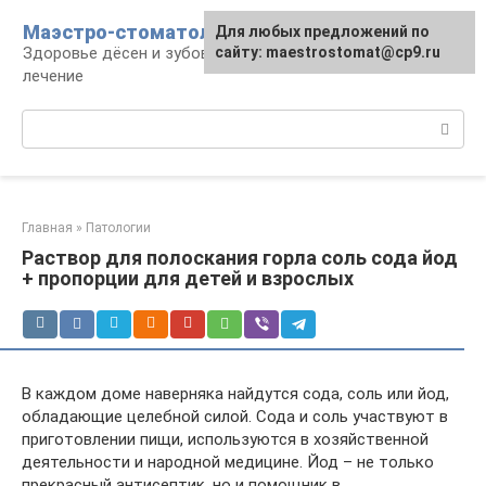
Перейти
Маэстро-стоматолог
Для любых предложений по
к
Здоровье дёсен и зубов, диагностика и
сайту: maestrostomat@cp9.ru
контенту
лечение
Поиск:
Главная
»
Патологии
Раствор для полоскания горла соль сода йод
+ пропорции для детей и взрослых
В каждом доме наверняка найдутся сода, соль или йод,
обладающие целебной силой. Сода и соль участвуют в
приготовлении пищи, используются в хозяйственной
деятельности и народной медицине. Йод – не только
прекрасный антисептик, но и помощник в