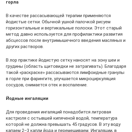
горла
В качестве рассасывающей терапии применяются
йодистые сетки. Обычной ушной палочкой рисуем
горизонтальные и вертикальные полоски. Этот старый
метод давно используется для профилактики развития
абсцессов после внутримышечного введения масляных и
других растворов.
В лор практике йодистую сетку наносят на зону шеи и
грудины (область щитовидки не затрагивать). Благодаря
такой «раскраске» рассасываются лимфоидные гранулы
в горле при фарингите, улучшается микроциркуляция
сосудов, снимается отек и воспаление.
Йодные ингаляции
Для проведения ингаляций понадобится литровая
кастрюля с остывшей кипяченой водой, температура
которой не должна превышать 45 градусов. В эту воду
капаем 2–3 капли йода и перемешиваем. Ингаляции, в