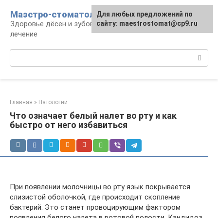
Перейти
Маэстро-стоматолог
Для любых предложений по
к
Здоровье дёсен и зубов, диагностика и
сайту: maestrostomat@cp9.ru
контенту
лечение
Поиск:
Главная
»
Патологии
Что означает белый налет во рту и как
быстро от него избавиться
При появлении молочницы во рту язык покрывается
слизистой оболочкой, где происходит скопление
бактерий. Это станет провоцирующим фактором
появления белого налета в ротовой полости. Кандидоз