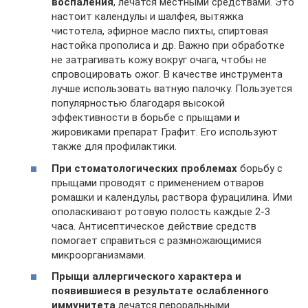
воспаления
, лечатся местными средствами. Это
настоит календулы и шалфея, вытяжка
чистотела, эфирное масло пихты, спиртовая
настойка прополиса и др. Важно при обработке
не затрагивать кожу вокруг очага, чтобы не
спровоцировать ожог. В качестве инструмента
лучше использовать ватную палочку. Пользуется
популярностью благодаря высокой
эффективности в борьбе с прыщами и
жировиками препарат Графит. Его используют
также для профилактики.
При стоматологических проблемах
борьбу с
прыщами проводят с применением отваров
ромашки и календулы, раствора фурацилина. Ими
ополаскивают ротовую полость каждые 2-3
часа. Антисептическое действие средств
помогает справиться с размножающимися
микроорганизмами.
Прыщи аллергического характера и
появившиеся в результате ослабленного
иммунитета
лечатся пероральными