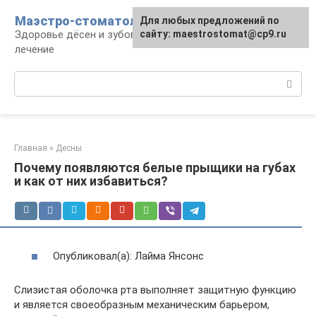
Перейти
Маэстро-стоматолог
Для любых предложений по
к
Здоровье дёсен и зубов, диагностика и
сайту: maestrostomat@cp9.ru
контенту
лечение
Поиск:
Главная
»
Десны
Почему появляются белые прыщики на губах
и как от них избавиться?
Опубликовал(а): Лайма Янсонс
Слизистая оболочка рта выполняет защитную функцию
и является своеобразным механическим барьером,