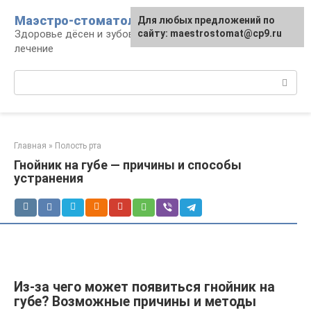
Перейти
Маэстро-стоматолог
Для любых предложений по
к
Здоровье дёсен и зубов, диагностика и
сайту: maestrostomat@cp9.ru
контенту
лечение
Поиск:
Главная
»
Полость рта
Гнойник на губе — причины и способы
устранения
Из-за чего может появиться гнойник на
губе? Возможные причины и методы