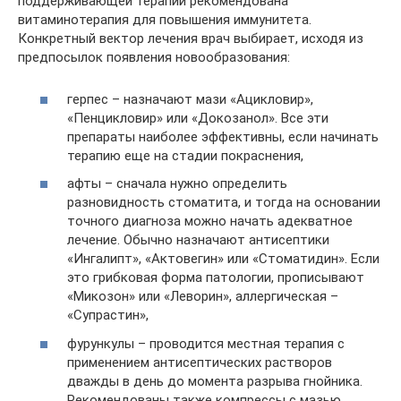
поддерживающей терапии рекомендована
витаминотерапия для повышения иммунитета.
Конкретный вектор лечения врач выбирает, исходя из
предпосылок появления новообразования:
герпес – назначают мази «Ацикловир»,
«Пенцикловир» или «Докозанол». Все эти
препараты наиболее эффективны, если начинать
терапию еще на стадии покраснения,
афты – сначала нужно определить
разновидность стоматита, и тогда на основании
точного диагноза можно начать адекватное
лечение. Обычно назначают антисептики
«Ингалипт», «Актовегин» или «Стоматидин». Если
это грибковая форма патологии, прописывают
«Микозон» или «Леворин», аллергическая –
«Супрастин»,
фурункулы – проводится местная терапия с
применением антисептических растворов
дважды в день до момента разрыва гнойника.
Рекомендованы также компрессы с мазью