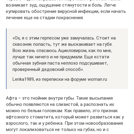
возникает зуд, ощущение стянутости и боль. Легче
купировать обострение вирусной инфекции, если начать
лечение еще на стадии покраснения.
«Ох, я с этим герпесом уже замучалась. Стоит на
сквозняк попасть, тут же выскакивает на губе.
Всю жизнь спасаюсь Ацикловиром, как по мне,
лучше так ничего и не придумали. Еще кстати
обычная зубная паста неплохо подсушивает,
проверенный дедовский способ».
Lenka1989, из переписки на форуме woman.ru
Афта – это гнойник внутри губы. Такие высыпания
обычно появляются на слизистой, а распознать их
можно по белым головкам. Как правило, это признак
афтозного стоматита, который может развиться как у
взрослого, так и у ребенка. При этом новообразования
могут локализоваться не только на губах, но и с