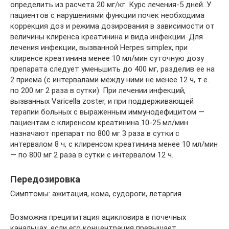
определить из расчета 20 мг/кг. Курс лечения-5 дней. У
пациентов с нарушениями функции почек необходима
коррекция доз и режима дозирования в зависимости от
величины клиренса креатинина и вида инфекции. Для
лечения инфекции, вызванной Herpes simplex, при
клиренсе креатинина менее 10 мл/мин суточную дозу
препарата следует уменьшить до 400 мг, разделив ее на
2 приема (с интервалами между ними не менее 12 ч, т.е.
по 200 мг 2 раза в сутки). При лечении инфекций,
вызванных Varicella zoster, и при поддерживающей
терапии больных с выраженным иммунодефицитом —
пациентам с клиренсом креатинина 10-25 мл/мин
назначают препарат по 800 мг 3 раза в сутки с
интервалом 8 ч, с клиренсом креатинина менее 10 мл/мин
— по 800 мг 2 раза в сутки с интервалом 12 ч.
Передозировка
Симптомы: ажитация, кома, судороги, летаргия.
Возможна преципитация ацикловира в почечных
канальцах, если его концентрация превышает