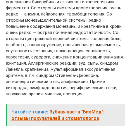
содержания билирубина и активности «печеночных»
ферментов. Со стороны системы кроветворения: очень
редко — анемия, лейкопения, тромбоцитопения. Со
стороны мочевыделительной системы: редко —
повышение содержания мочевины и креатинина в крови;
очень редко — острая почечная недостаточность. Со
стороны центральной нервной системы: головная боль,
слабость, головокружение, повышенная утомляемость,
спутанность сознания, галлюцинации, сонливость,
парестезии, судороги, снижение концентрации внимания,
ажитация. Аллергические реакции: зуд, сыпь, синдром
Лайелла, крапивница, мультиформная экссудативная
эритема, в т.ч. синдром Стивенса-Джонсона,
ангионевротический отек, анафилаксия. Прочие:
лихорадка, лимфоаденопатия, периферические отеки,
нарушение зрения, миалгия, алопеция.
Читайте также:
Зубная паста "БиоМед":
отзывы покупателей и стоматологов