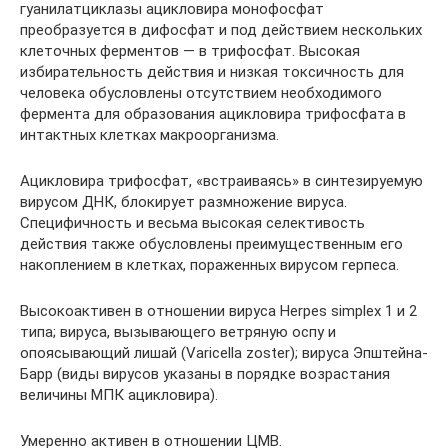
гуанилатциклазы ацикловира монофосфат
преобразуется в дифосфат и под действием нескольких
клеточных ферментов — в трифосфат. Высокая
избирательность действия и низкая токсичность для
человека обусловлены отсутствием необходимого
фермента для образования ацикловира трифосфата в
интактных клетках макроорганизма.
Ацикловира трифосфат, «встраиваясь» в синтезируемую
вирусом ДНК, блокирует размножение вируса.
Специфичность и весьма высокая селективость
действия также обусловлены преимущественным его
накоплением в клетках, пораженных вирусом герпеса.
Высокоактивен в отношении вируса Herpes simplex 1 и 2
типа; вируса, вызывающего ветряную оспу и
опоясывающий лишай (Varicella zoster); вируса Эпштейна-
Барр (виды вирусов указаны в порядке возрастания
величины МПК ацикловира).
Умеренно активен в отношении ЦМВ.