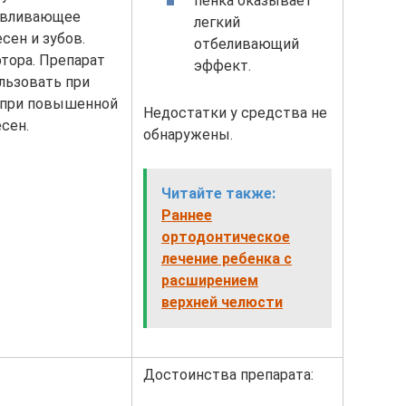
пенка оказывает
авливающее
легкий
сен и зубов.
отбеливающий
тора. Препарат
эффект.
льзовать при
 при повышенной
Недостатки у средства не
сен.
обнаружены.
Читайте также:
Раннее
ортодонтическое
лечение ребенка с
расширением
верхней челюсти
Достоинства препарата: