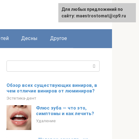
Для любых предложений по
сайту: maestrostomat@cp9.ru
етей
Десны
Другое
Поиск:
Обзор всех существующих виниров, в
чем отличие виниров от люминиров?
Эстетика-дент
Флюс зуба — что это,
симптомы и как лечить?
Удаление