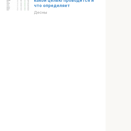
какой целью проводится и
что определяет
Десны