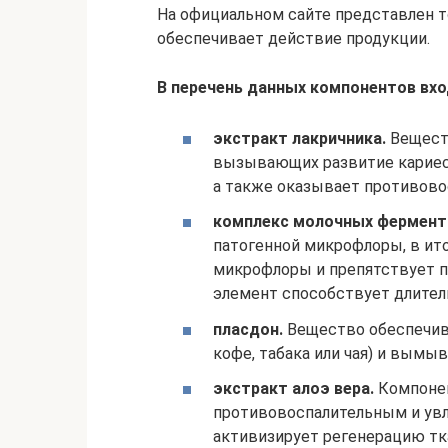
На официальном сайте представлен т
обеспечивает действие продукции.
В перечень данных компонентов вхо
экстракт лакричника.
Вещест
вызывающих развитие кариеса
а также оказывает противово
комплекс молочных фермент
патогенной микрофлоры, в ито
микрофлоры и препятствует п
элемент способствует длите
пласдон.
Вещество обеспечива
кофе, табака или чая) и вымыв
экстракт алоэ вера.
Компонен
противовоспалительным и ув
активизирует регенерацию тк