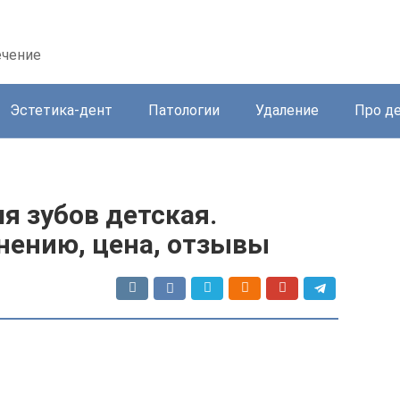
ечение
Эстетика-дент
Патологии
Удаление
Про д
ля зубов детская.
нению, цена, отзывы