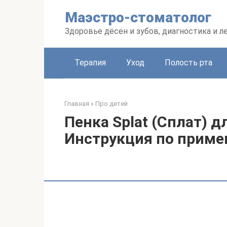
Перейти
Маэстро-стоматолог
к
контенту
Здоровье дёсен и зубов, диагностика и л
Терапия
Уход
Полость рта
Главная
»
Про детей
Пенка Splat (Сплат) д
Инструкция по приме