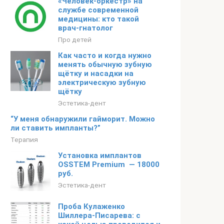
«Человек-оркестр» на
службе современной
медицины: кто такой
врач-гнатолог
Про детей
Как часто и когда нужно
менять обычную зубную
щётку и насадки на
электрическую зубную
щётку
Эстетика-дент
“У меня обнаружили гайморит. Можно
ли ставить импланты?”
Терапия
Установка имплантов
OSSTEM Premium — 18000
руб.
Эстетика-дент
Проба Кулаженко
Шиллера-Писарева: с