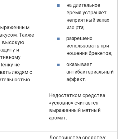
на длительное
время устраняет
неприятный запах
 выраженным
изо рта;
вкусом. Также
разрешено
т высокую
использовать при
защиту и
ношении брекетов;
ктивному
оказывает
Пенку не
антибактериальный
овать людям с
эффект.
ительностью
Недостатком средства
«условно» считается
выраженный мятный
аромат.
Достоинства средства: