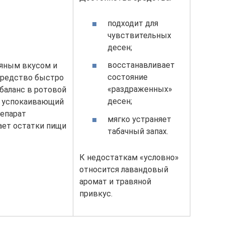
подходит для
чувствительных
десен;
восстанавливает
вяным вкусом и
состояние
Средство быстро
«раздраженных»
баланс в ротовой
десен;
т успокаивающий
репарат
мягко устраняет
ет остатки пищи
табачный запах.
К недостаткам «условно»
относится лавандовый
аромат и травяной
привкус.