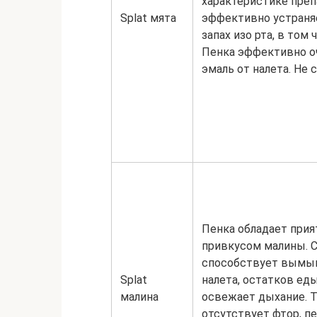
характеристике преп
Splat мята
эффективно устраня
запах изо рта, в том 
Пенка эффективно о
эмаль от налета. Не 
Пенка обладает при
привкусом малины. 
способствует вымы
Splat
налета, остатков еды
малина
освежает дыхание. Т
отсутствует фтор, п