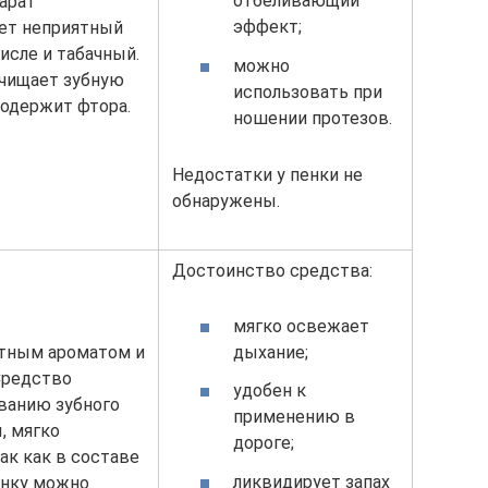
отбеливающий
арат
эффект;
ет неприятный
числе и табачный.
можно
чищает зубную
использовать при
содержит фтора.
ношении протезов.
Недостатки у пенки не
обнаружены.
Достоинство средства:
мягко освежает
ятным ароматом и
дыхание;
Средство
удобен к
ванию зубного
применению в
, мягко
дороге;
ак как в составе
ликвидирует запах
енку можно