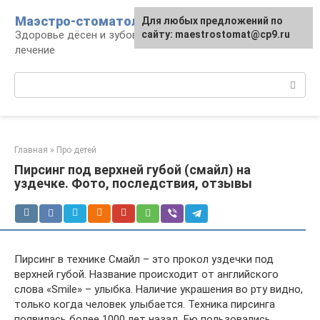
Перейти
Маэстро-стоматолог
Для любых предложений по
к
Здоровье дёсен и зубов, диагностика и
сайту: maestrostomat@cp9.ru
контенту
лечение
Поиск:
Главная
»
Про детей
Пирсинг под верхней губой (смайл) на
уздечке. Фото, последствия, отзывы
Пирсинг в технике Смайл – это прокол уздечки под
верхней губой. Название происходит от английского
слова «Smile» – улыбка. Наличие украшения во рту видно,
только когда человек улыбается. Техника пирсинга
появилась более 1000 лет назад. Ею пользовались