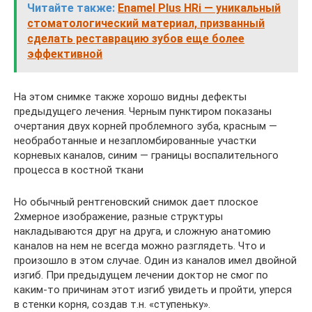
Читайте также:
Enamel Plus HRi — уникальный
стоматологический материал, призванный
сделать реставрацию зубов еще более
эффективной
На этом снимке также хорошо видны дефекты
предыдущего лечения. Черным пунктиром показаны
очертания двух корней проблемного зуба, красным —
необработанные и незапломбированные участки
корневых каналов, синим — границы воспалительного
процесса в костной ткани
Но обычный рентгеновский снимок дает плоское
2хмерное изображение, разные структуры
накладываются друг на друга, и сложную анатомию
каналов на нем не всегда можно разглядеть. Что и
произошло в этом случае. Один из каналов имел двойной
изгиб. При предыдущем лечении доктор не смог по
каким-то причинам этот изгиб увидеть и пройти, уперся
в стенки корня, создав т.н. «ступеньку».