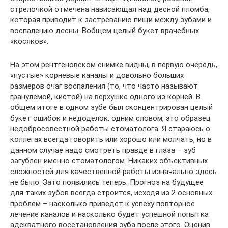
стрелочкой отмечена нависающая над десной пломба,
которая приводит к застреванию пищи между зубами и
воспалению десны. Вобщем целый букет врачебных
«косяков».
На этом рентгеновском снимке видны, в первую очередь,
«пустые» корневые каналы и довольно больших
размеров очаг воспаления (то, что часто называют
гранулемой, кистой) на верхушке одного из корней. В
общем итоге в одном зубе был сконцентрирован целый
букет ошибок и недоделок, одним словом, это образец
недобросовестной работы стоматолога. Я стараюсь о
коллегах всегда говорить или хорошо или молчать, но в
данном случае надо смотреть правде в глаза – зуб
загублен именно стоматологом. Никаких объективных
сложностей для качественной работы изначально здесь
не было. Зато появились теперь. Прогноз на будущее
для таких зубов всегда строится, исходя из 2 основных
проблем – насколько приведет к успеху повторное
лечение каналов и насколько будет успешной попытка
адекватного восстановления зуба после этого. Оценив