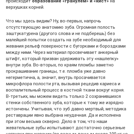
происходит
образование «гранулем» и «кист»
на
верхушках корней.
Что мы здесь видим? Ну, во-первых, напрочь
отсутствующую анатомию зуба. Огромная полость
заштукатурена (другого слова и не подберешь) без
малейшей попытки создать на зубе необходимый для
жевания рельеф поверхности с бугорками и бороздками
между ними. Через материал просвечивает анкерный
штифт, который призван удерживать эту «нашлепку»
внутри зуба. Во-вторых, по краям пломбы заметно
прокрашивание границы, т.е. пломба уже давно
негерметична, а, значит, внутрь просачивается
микрофлора полости рта, вызывая рецедив кариеса и
воспалительный процесс в костной ткани вокруг корня.
В-третьих, мы можем видеть только 2 сохранившихся
стенки собственного зуба, которые к тому же изрядно
истончены. Учитывая, что зуб давно мертвый, методика
реставрации явно выбрана неудачная. Да и исполнена
при этом весьма скверно. Дело в том, что наши
жевательные зубы испытывают достаточно серьезные