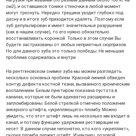
нагрузки при жевании (по разным данным около 100 кг на
см2), и оставшиеся тонике стеночки в любой момент
могут треснуть. Нередко трещина уходит глубоко под
десну и в итоге зуб приходится удалять. Поэтому если
зуб депульпирован и имеет значительные разрушения
(как в нашем случае), то его нужно обязательно
восстанавливать коронкой. Только в этом случае Вы
будете застрахованы от любых неприятных сюрпризов.
Но для данного зуба это только полбеды. Не меньшая
проблема содержалась и внутри.
На рентгеновском снимке зуба мы можем разглядеть
несколько основных проблем. Красной линией обведен
контур дефекта костной ткани, вызванного хроническим
воспалением. Белым пунктиром показана пустота в
каналах, которые не были адекватно расширены и
запломбированы. Белой стрелкой отмечено положение
анкерного штифта, «укрепляющего» пломбу. Можно
увидеть, что этот штифт лишь на несколько мм входит в
канал, и потому функцию удержания реставрации не
несет. В данном случае непонятно, кто кого «укрепляет»,
скорее пломба держит штифт. И,наконец, розовой