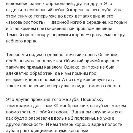
наложения разных образований друг на друга. Это
отдельно показанный небный корень нашего зуба. И на
этом снимке теперь уже во всех деталях видна его
«заковыристость» — двойной изгиб в середине, который
и стал камнем преткновения при прошлом лечении.
Темный ореол вокруг верхушки корня — гранулема вокруг
небного корня.
Теперь мы видим отдельно щечный корень Он ничем
особенным не выделяется. Обычный прямой корень с
таким же прямым каналом. Однако, он тоже не был
адекватно обработан, да и мы помним про
негерметичность пломбы. А потому, как результат,
также воспаление на верхушке в виде темного ореола.
Это другая проекция того же зуба. Поскольку
томограмма дает нам 3D-изображение, на зуб мы можем
посмотреть с любой стороны. В данном случае мы его
как будто разрезали вдоль на 2 половины, но уже в
другой плоскости. И нам теперь хорошо видна полость
зуба с расходящимися двумя каналами.