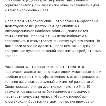
приятные ощущения (раствор имеет выраженный
горький привкус), они еще и способны окрашивать зубы
и язык в коричневый цвет.
Дело в том, что почернение – это реакция микробов на
действующее вещество. Там, где скопления
микроорганизмов наиболее обильны, появляются
темные пятна. Впрочем, от них легко избавиться,
записавшись к стоматологу на чистку зубного камня. Но
даже если этого не сделать, через несколько дней по
завершению курса полосканий потемнение пройдет само
по себе.
Надо сказать, что хлоргексидин от стоматита
назначают далеко не все стоматологи. Некоторые врачи
вообще считают, что эффективность этого препарата в
лечении язвенных воспалений слизистой равна нулю.
Свою позицию они аргументируют тем, что 9 из 10
стоматитов вызваны не бактериями, а вирусами, в
частности вирусами герпеса. И если с микробами
хлоргексидин борется «на ура», то против вирусов он