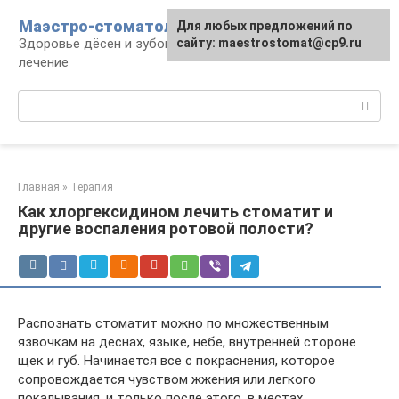
Перейти
Маэстро-стоматолог
Для любых предложений по
к
Здоровье дёсен и зубов, диагностика и
сайту: maestrostomat@cp9.ru
контенту
лечение
Поиск:
Главная
»
Терапия
Как хлоргексидином лечить стоматит и
другие воспаления ротовой полости?
Распознать стоматит можно по множественным
язвочкам на деснах, языке, небе, внутренней стороне
щек и губ. Начинается все с покраснения, которое
сопровождается чувством жжения или легкого
покалывания, и только после этого, в местах