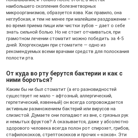
наибольшего скопления болезнетворных
микроорганизмов, образуется язва. Как правило, она
неглубокая, и тем не менее при малейшем раздражении –
во время приема пищи или чистки зубов – дает о себе
знать сильной болью. Но не стоит отчаиваться, при
грамотном лечении стоматит можно победить за 4-5
дней. Хлоргексидин при стоматите — одно из
рекомендуемых всеми врачами средств для полоскания
полости рта.
От куда во рту берутся бактерии и как с
ними бороться?
Каким бы ни был стоматит (а его разновидностей
существует не мало – афтозный, аллергический,
герпетический, язвенный) он всегда сопровождается
активным размножением бактерий или вирусов на
слизистой. Думаете они попадают из вне, с грязных рук
и немытых фруктов? А оказывается, даже у абсолютно
здорового человека всегда полон рот спирохет, грибов,
стафилококков, стрептококков и прочих «-коков». Эти