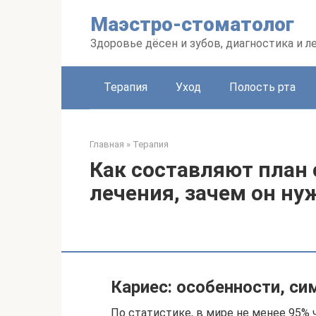
Перейти
Маэстро-стоматолог
к
контенту
Здоровье дёсен и зубов, диагностика и л
Терапия
Уход
Полость рта
Главная
»
Терапия
Как составляют план
лечения, зачем он ну
Кариес: особенности, с
По статистике, в мире не менее 95% 