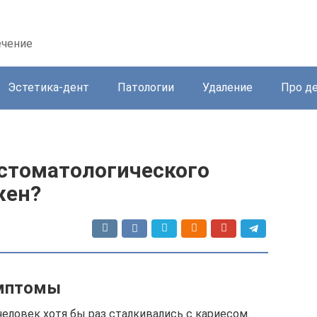
ечение
Эстетика-дент
Патологии
Удаление
Про д
 стоматологического
жен?
имптомы
человек хотя бы раз сталкивались с кариесом.