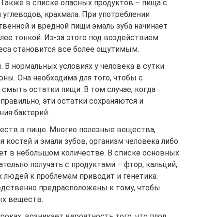
. Также в списке опасных продуктов – пища с
углеводов, крахмала. При употреблении
твенной и вредной пищи эмаль зуба начинает
лее тонкой. Из-за этого под воздействием
иеса становится все более ощутимым.
 В нормальных условиях у человека в сутки
юны. Она необходима для того, чтобы с
смыть остатки пищи. В том случае, когда
равильно, эти остатки сохраняются и
ния бактерий.
ств в пище. Многие полезные вещества,
 костей и эмали зубов, организм человека либо
ает в небольшом количестве. В списке основных
тельно получать с продуктами – фтор, кальций,
 людей к проблемам приводит и генетика.
едственно предрасположены к тому, чтобы
ых веществ.
роках, возникает вероятность того, что плод