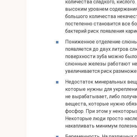
количества сладкого, кислого
высоким уровнем содержания 
большого количества некачес
постепенно становится все бо
бактерий риск появления кар
Пониженное отделение слюны.
появляется до двух литров сл
поверхности зуба можно было 
слюнные железы работают неп
увеличивается риск размноже
Недостаток минеральных веще
которые нужны для укрепления
не вырабатывает, либо получ
веществ, которые нужно обяза
фосфор. При этом у некоторых
Некоторые люди просто насл
накапливать минимум полезн
Беременность. На различных с