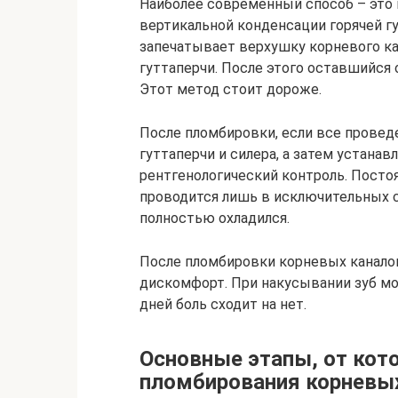
Наиболее современный способ – это
вертикальной конденсации горячей гу
запечатывает верхушку корневого ка
гуттаперчи. После этого оставшийся 
Этот метод стоит дороже.
После пломбировки, если все провед
гуттаперчи и силера, а затем устана
рентгенологический контроль. Посто
проводится лишь в исключительных с
полностью охладился.
После пломбировки корневых канало
дискомфорт. При накусывании зуб мо
дней боль сходит на нет.
Основные этапы, от кот
пломбирования корневых