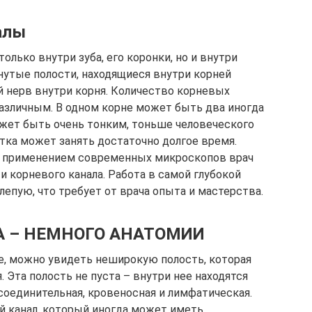
алы
только внутри зуба, его коронки, но и внутри
нутые полости, находящиеся внутри корней
ой нерв внутри корня. Количество корневых
азличным. В одном корне может быть два иногда
ожет быть очень тонким, тоньше человеческого
тка может занять достаточно долгое время.
 с применением современных микроскопов врач
 корневого канала. Работа в самой глубокой
лепую, что требует от врача опыта и мастерства.
А – НЕМНОГО АНАТОМИИ
е, можно увидеть неширокую полость, которая
. Эта полость не пуста – внутри нее находятся
 соединительная, кровеносная и лимфатическая.
ой канал, который иногда может иметь