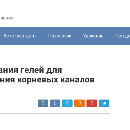
ечение
Эстетика-дент
Патологии
Удаление
Про д
ания гелей для
ния корневых каналов