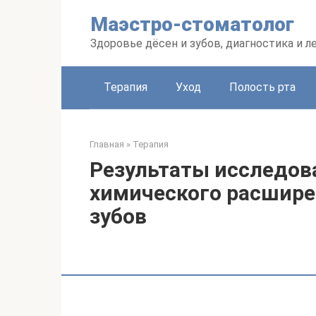
Перейти
Маэстро-стоматолог
к
контенту
Здоровье дёсен и зубов, диагностика и л
Терапия
Уход
Полость рта
Главная
»
Терапия
Результаты исследов
химического расшире
зубов