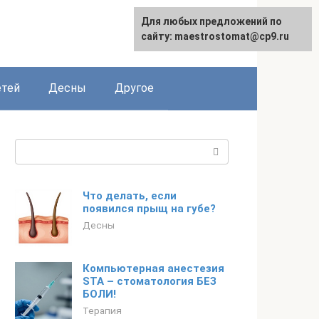
Для любых предложений по
сайту: maestrostomat@cp9.ru
етей
Десны
Другое
Поиск:
Что делать, если
появился прыщ на губе?
Десны
Компьютерная анестезия
STA – стоматология БЕЗ
БОЛИ!
Терапия