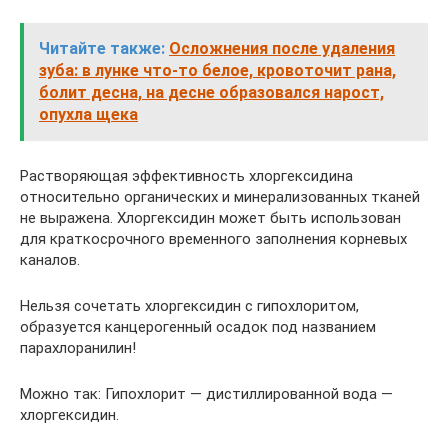
Читайте также:
Осложнения после удаления
зуба: в лунке что-то белое, кровоточит рана,
болит десна, на десне образовался нарост,
опухла щека
Растворяющая эффективность хлоргексидина
относительно органических и минерализованных тканей
не выражена. Хлоргексидин может быть использован
для краткосрочного временного заполнения корневых
каналов.
Нельзя сочетать хлоргексидин с гипохлоритом,
образуется канцерогенный осадок под названием
парахлоранилин!
Можно так: Гипохлорит — дистиллированной вода —
хлоргексидин.