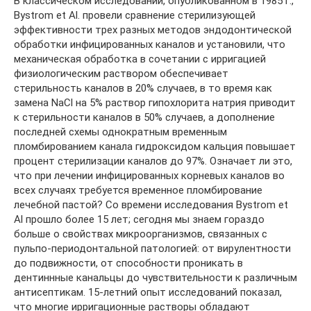
В классическом исследовании, опубликованном в 1985 г.,
Bystrom et Al. провели сравнение стерилизующей
эффективности трех разных методов эндодонтической
обработки инфицированных каналов и установили, что
механическая обработка в сочетании с ирригацией
физиологическим раствором обеспечивает
стерильность каналов в 20% случаев, в то время как
замена NaCl на 5% раствор гипохлорита натрия приводит
к стерильности каналов в 50% случаев, а дополнение
последней схемы однократным временным
пломбированием канала гидроксидом кальция повышает
процент стерилизации каналов до 97%. Означает ли это,
что при лечении инфицированных корневых каналов во
всех случаях требуется временное пломбирование
лечебной пастой? Со времени исследования Bystrom et
Аl прошло более 15 лет; сегодня мы знаем гораздо
больше о свойствах микроорганизмов, связанных с
пульпо-периодонтальной патологией: от вирулентности
до подвижности, от способности проникать в
дентиннные канальцы до чувствительности к различным
антисептикам. 15-летний опыт исследований показал,
что многие ирригационные растворы обладают