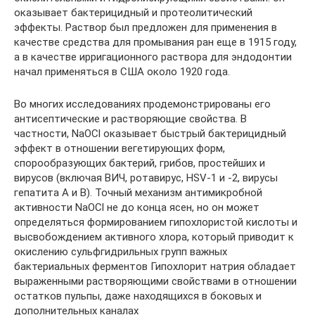
оказывает бактерицидный и протеолитический
эффекты. Раствор был предложен для применения в
качестве средства для промывания ран еще в 1915 году,
а в качестве ирригационного раствора для эндодонтии
начал применяться в США около 1920 года.
Во многих исследованиях продемонстрированы его
антисептические и растворяющие свойства. В
частности, NaОCl оказывает быстрый бактерицидный
эффект в отношении вегетирующих форм,
спорообразующих бактерий, грибов, простейших и
вирусов (включая ВИЧ, ротавирус, НSV-1 и -2, вирусы
гепатита А и В). Точный механизм антимикробной
активности NaОCl не до конца ясен, но он может
определяться формированием гипохлористой кислоты и
высвобождением активного хлора, который приводит к
окислению сульфгидрильных групп важных
бактериальных ферментов Гипохлорит натрия обладает
выраженными растворяющими свойствами в отношении
остатков пульпы, даже находящихся в боковых и
дополнительных каналах