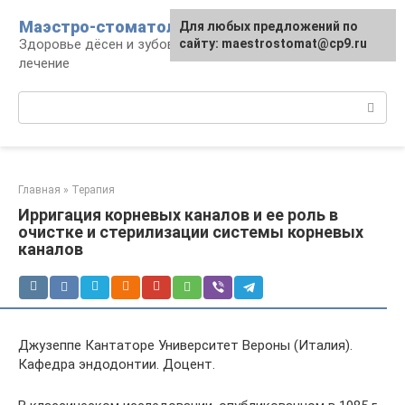
Перейти
Маэстро-стоматолог
Для любых предложений по
к
Здоровье дёсен и зубов, диагностика и
сайту: maestrostomat@cp9.ru
контенту
лечение
Поиск:
Главная
»
Терапия
Ирригация корневых каналов и ее роль в
очистке и стерилизации системы корневых
каналов
Джузеппе Кантаторе Университет Вероны (Италия).
Кафедра эндодонтии. Доцент.