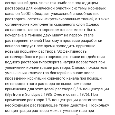
сегодняшний день является наиболее подходящим
раствором для химической очистки системы корневых
каналов NaOCl обладает уникальной способностью
растворять остатки некротизированных тканей, а также
органические компоненты смазанного слоя Однако
активность хлора в корневом канале может быть
исчерпана в течение двух минут на первом этапе
растворения тканей Поэтому в процессе разработки
каналов следует все время проводить ирригацию
новыми порциями раствора. Эффективность
антимикробного и растворяющего ткани воздействия
водного раствора гипохлорита натрия возрастает при
увеличении концентрации раствора. Однако показатель
уменьшения количества бактерий в канале после
проведении ирригации корневого канала при помощи
пятипроцентного раствора не выше, чем после
применения для этих целей раствора 0,5 % концентрации
(Bystrom и Sundqvist, 1985; Cvec и соавт., 1976). При
применении раствора 1 % концентрации достигается
необходимое растворяющее ткани действие. Поскольку
концентрация раствора может уменьшиться при