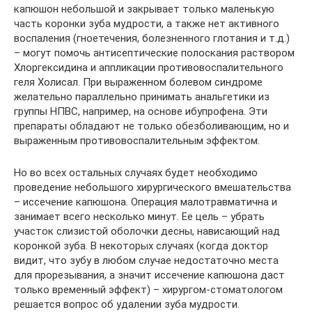
капюшон небольшой и закрывает только маленькую
часть коронки зуба мудрости, а также нет активного
воспаления (гноетечения, болезненного глотания и т.д.)
– могут помочь антисептические полоскания раствором
Хлоргексидина и аппликации противовоспалительного
геля Холисал. При выраженном болевом синдроме
желательно параллельно принимать анальгетики из
группы НПВС, например, на основе ибупрофена. Эти
препараты обладают не только обезболивающим, но и
выраженным противовоспалительным эффектом.
Но во всех остальных случаях будет необходимо
проведение небольшого хирургического вмешательства
– иссечение капюшона. Операция малотравматична и
занимает всего несколько минут. Ее цель – убрать
участок слизистой оболочки десны, нависающий над
коронкой зуба. В некоторых случаях (когда доктор
видит, что зубу в любом случае недостаточно места
для прорезывания, а значит иссечение капюшона даст
только временный эффект) – хирургом-стоматологом
решается вопрос об удалении зуба мудрости.