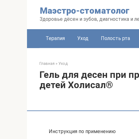
Перейти
Маэстро-стоматолог
к
контенту
Здоровье дёсен и зубов, диагностика и л
Терапия
Уход
Полость рта
Главная
»
Уход
Гель для десен при п
детей Холисал®
Инструкция по применению