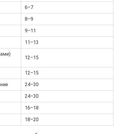
6–7
8–9
9–11
11–13
ками)
12–15
12–15
жние
24–30
24–30
16–18
18–20