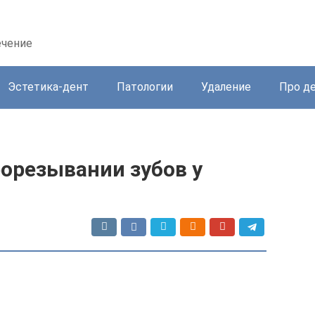
ечение
Эстетика-дент
Патологии
Удаление
Про д
рорезывании зубов у