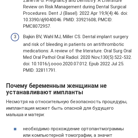
Zanette G. Pregnancy and Dentistry: A Literature
Review on Risk Management during Dental Surgical
Procedures. Dent J (Basel). 2022 Apr 19;9(4):46. doi:
10.3390/dj9040046. PMID: 33921608; PMCID:
PMC8072957.
Bajkin BV, Wahl MJ, Miller CS. Dental implant surgery
and risk of bleeding in patients on antithrombotic
medications: A review of the literature. Oral Surg Oral
Med Oral Pathol Oral Radiol. 2020 Nov;130(5):522-532.
doi: 10.1016/j.oooo.2020.07.012. Epub 2022 Jul 25.
PMID: 32811791.
Почему беременным женщинам не
устанавливают импланты
Несмотря на относительную безопасность процедуры,
имплантация может быть опасной для будущего
малыша и матери:
необходимо прохождение ортопантмограммы
или компьютерной томографии, а значит