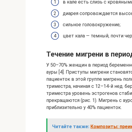
в кале есть слизь с кровяным
диарея сопровождается высок
сильное головокружение;
цвет кала — темный, почти че
Течение мигрени в пери
У 50–70% женщин в период беременно
ауры [4]. Приступы мигрени становят
пациенток в этой группе мигрень пол
триместра, начиная с 12–14-й нед. бер
триместра уровень эстрогенов стабил
прекращаются (рис. 1). Мигрень с ау
приблизительно у 40% пациенток.
Читайте также:
Композиты: преим