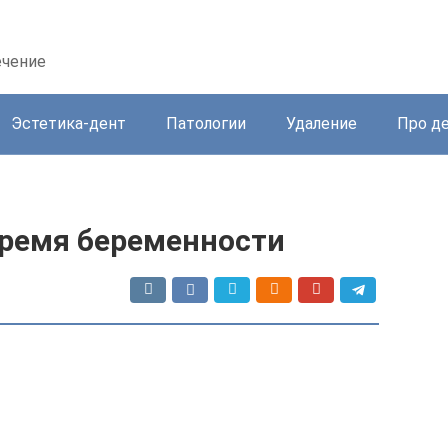
ечение
Эстетика-дент
Патологии
Удаление
Про д
время беременности