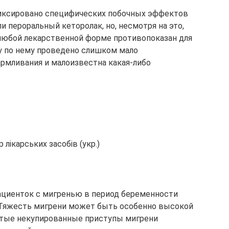
иксировано специфических побочных эффектов
и пероральный кеторолак, но, несмотря на это,
 любой лекарственной форме противопоказан для
у по нему проведено слишком мало
армливания и малоизвестна какая-либо
лікарських засобів (укр.)
ациенток c мигренью в период беременности
Тяжесть мигрени может быть особенно высокой
нутые некупированные приступы мигрени