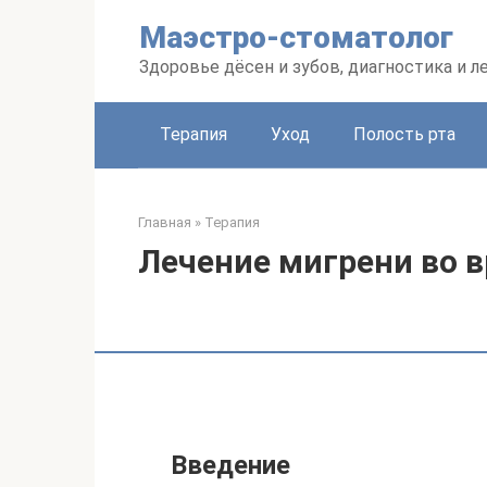
Перейти
Маэстро-стоматолог
к
контенту
Здоровье дёсен и зубов, диагностика и л
Терапия
Уход
Полость рта
Главная
»
Терапия
Лечение мигрени во 
Введение