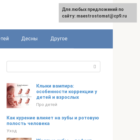
Для любых предложений по
сайту: maestrostomat@cp9.ru
етей
Десны
Другое
Поиск:
Клыки вампира:
особенности коррекции у
детей и взрослых
Про детей
Как курение влияет на зубы и ротовую
полость человека
Уход