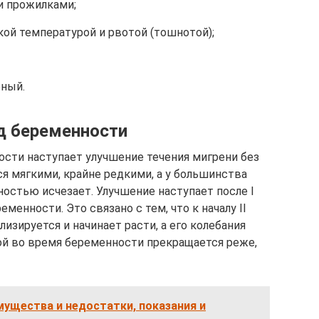
и прожилками;
ой температурой и рвотой (тошнотой);
рный.
од беременности
сти наступает улучшение течения мигрени без
ся мягкими, крайне редкими, а у большинства
ностью исчезает. Улучшение наступает после I
еменности. Это связано с тем, что к началу II
изируется и начинает расти, а его колебания
рой во время беременности прекращается реже,
ущества и недостатки, показания и