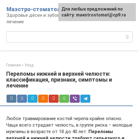
Перейти
Маэстро-стоматолог
Для любых предложений по
к
Здоровье дёсен и зубов, диагностика и
сайту: maestrostomat@cp9.ru
контенту
лечение
Поиск:
Главная
»
Уход
Переломы нижней и верхней челюсти:
классификация, признаки, симптомы и
лечение
Любое травмирование костей черепа крайне опасно.
Чаще всего страдает челюсть, в группе риска – молодые
мужчины в возрасте от 18 до 40 лет.
Переломы
верхней и нижней челюсти требуют серьезного и