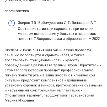
(
2
оценок, среднее:
5,00
из 5)
профилактика
Зоиров Т.Э., Бобамуратова Д.Т., Элназаров А.Т.
Состояние гигиены и пародонта при лечении
методом шинирования у больных с переломом
челюсти // Вопросы науки и образования. – 2022.
Эксперт «После снятия шин очень важно провести
санацию полости рта и удалить налет, а также
восстановить функциональность и красоту
поврежденных в результате травмы зубов. Обратитесь к
стоматологу, который проведет профессиональную
гигиену полости рта и в зависимости от клинической
ситуации предложит композитное наращивание,
установку коронок и виниров, протезирование съемными
и несъемными конструкциями, имплантацию».
Стоматолог терапевт, пародонтолог Тарабановская
Марина Игоревна