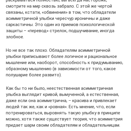
раскрываться полностью, вы всегда настороже,
смотрите на мир сквозь забрало. С этой же чертой
связаны, кстати, «обвинения» в том, что обладатели
асимметричной улыбки чересчур ироничны и даже
саркастичны. Это один из приемов психологической
защиты – «перевод» стрелок, подшучивание, иногда
злобное.
Но не все так плохо. Обладателям асимметричной
улыбки приписывают более логичное и рациональное
мышление или, наоборот, способность к придумыванию,
образному мышлению (в зависимости от того, какое
полушарие более развито).
Как бы то ни было, неестественная асимметричная
улыбка выглядит кривой, вымученной, а естественная,
даже если она асимметрична, – красива и привлекает
людей так же, как и «ровная». Есть мнение, что, если
потренироваться, выровнять такую улыбку в принципе
можно, хотя также существует теория, что асимметрия
придает шарм своим обладателям и обладательницам.