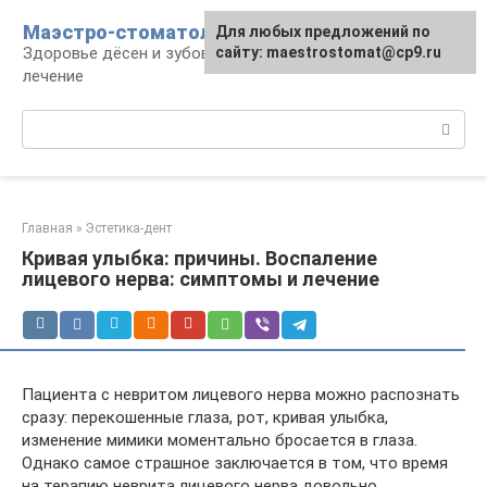
Перейти
Маэстро-стоматолог
Для любых предложений по
к
Здоровье дёсен и зубов, диагностика и
сайту: maestrostomat@cp9.ru
контенту
лечение
Поиск:
Главная
»
Эстетика-дент
Кривая улыбка: причины. Воспаление
лицевого нерва: симптомы и лечение
Пациента с невритом лицевого нерва можно распознать
сразу: перекошенные глаза, рот, кривая улыбка,
изменение мимики моментально бросается в глаза.
Однако самое страшное заключается в том, что время
на терапию неврита лицевого нерва довольно