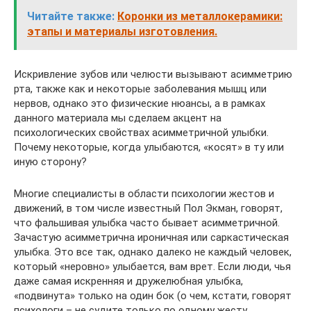
Читайте также:
Коронки из металлокерамики:
этапы и материалы изготовления.
Искривление зубов или челюсти вызывают асимметрию
рта, также как и некоторые заболевания мышц или
нервов, однако это физические нюансы, а в рамках
данного материала мы сделаем акцент на
психологических свойствах асимметричной улыбки.
Почему некоторые, когда улыбаются, «косят» в ту или
иную сторону?
Многие специалисты в области психологии жестов и
движений, в том числе известный Пол Экман, говорят,
что фальшивая улыбка часто бывает асимметричной.
Зачастую асимметрична ироничная или саркастическая
улыбка. Это все так, однако далеко не каждый человек,
который «неровно» улыбается, вам врет. Если люди, чья
даже самая искренняя и дружелюбная улыбка,
«подвинута» только на один бок (о чем, кстати, говорят
психологи – не судите только по одному жесту,