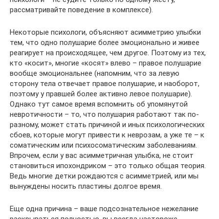
рассматривайте поведение в комплексе).
Некоторые психологи, объясняют асимметрию улыбки
тем, что одно полушарие более эмоционально и живее
реагирует на происходящее, чем другое. Поэтому из тех,
кто «косит», многие «косят» влево – правое полушарие
вообще эмоциональнее (напомним, что за левую
сторону тела отвечает правое полушарие, и наоборот,
поэтому у правшей более активно левое полушарие).
Однако тут самое время вспомнить об упомянутой
невротичности – то, что полушария работают так по-
разному, может стать причиной и иных психологических
сбоев, которые могут привести к неврозам, а уже те – к
соматическим или психосоматическим заболеваниям.
Впрочем, если у вас асимметричная улыбка, не стоит
становиться ипохондриком – это только общая теория.
Ведь многие детки рождаются с асимметрией, или мы
вынуждены носить пластины долгое время.
Еще одна причина – ваше подсознательное нежелание