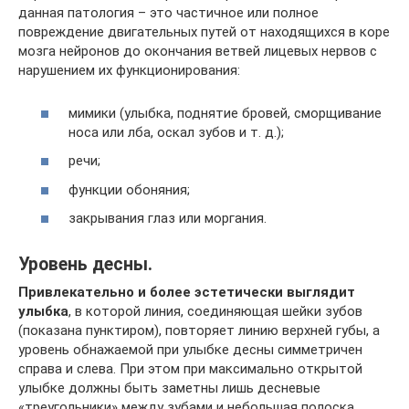
данная патология – это частичное или полное
повреждение двигательных путей от находящихся в коре
мозга нейронов до окончания ветвей лицевых нервов с
нарушением их функционирования:
мимики (улыбка, поднятие бровей, сморщивание
носа или лба, оскал зубов и т. д.);
речи;
функции обоняния;
закрывания глаз или моргания.
Уровень десны.
Привлекательно и более эстетически выглядит
улыбка
, в которой линия, соединяющая шейки зубов
(показана пунктиром), повторяет линию верхней губы, а
уровень обнажаемой при улыбке десны симметричен
справа и слева. При этом при максимально открытой
улыбке должны быть заметны лишь десневые
«треугольники» между зубами и небольшая полоска