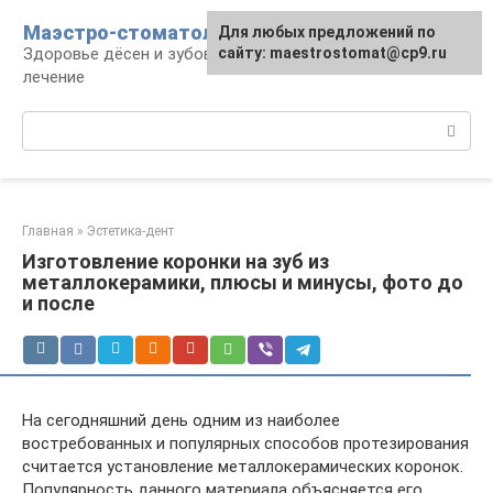
Перейти
Маэстро-стоматолог
Для любых предложений по
к
Здоровье дёсен и зубов, диагностика и
сайту: maestrostomat@cp9.ru
контенту
лечение
Поиск:
Главная
»
Эстетика-дент
Изготовление коронки на зуб из
металлокерамики, плюсы и минусы, фото до
и после
На сегодняшний день одним из наиболее
востребованных и популярных способов протезирования
считается установление металлокерамических коронок.
Популярность данного материала объясняется его