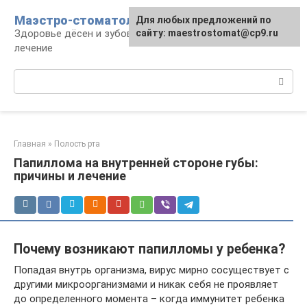
Перейти
Маэстро-стоматолог
Для любых предложений по
к
Здоровье дёсен и зубов, диагностика и
сайту: maestrostomat@cp9.ru
контенту
лечение
Поиск:
Главная
»
Полость рта
Папиллома на внутренней стороне губы:
причины и лечение
Почему возникают папилломы у ребенка?
Попадая внутрь организма, вирус мирно сосуществует с
другими микроорганизмами и никак себя не проявляет
до определенного момента – когда иммунитет ребенка