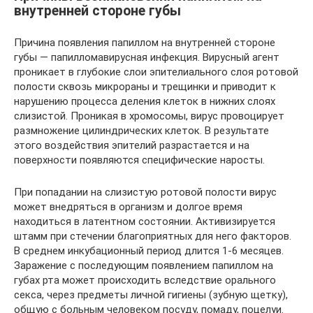
внутренней стороне губы
Причина появления папиллом на внутренней стороне
губы — папилломавирусная инфекция. Вирусный агент
проникает в глубокие слои эпителиального слоя ротовой
полости сквозь микрораны и трещинки и приводит к
нарушению процесса деления клеток в нижних слоях
слизистой. Проникая в хромосомы, вирус провоцирует
размножение цилиндрических клеток. В результате
этого воздействия эпителий разрастается и на
поверхности появляются специфические наросты.
При попадании на слизистую ротовой полости вирус
может внедряться в организм и долгое время
находиться в латентном состоянии. Активизируется
штамм при стечении благоприятных для него факторов.
В среднем инкубационный период длится 1-6 месяцев.
Заражение с последующим появлением папиллом на
губах рта может происходить вследствие орального
секса, через предметы личной гигиены (зубную щетку),
общую с больным человеком посуду, помаду, поцелуи.