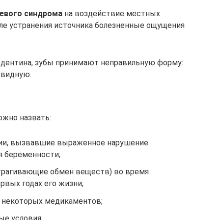
левого синдрома
на воздействие местных
ле устранения источника болезненные ощущения
 дентина, зубы принимают неправильную форму:
евидную.
жно назвать:
гии, вызвавшие выраженное нарушение
я беременности;
трагивающие обмен веществ) во время
рвых годах его жизни;
м некоторых медикаментов;
е условия;