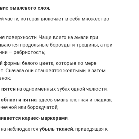
вие эмалевого слоя
;
 части, которая включает в себя множество
ия
поверхности. Чаще всего на эмали при
ваются продольные борозды и трещины, а при
ии — ребристость;
й формы белого цвета, которые по мере
т. Сначала они становятся желтыми, а затем
енок;
 пятен
на одноименных зубах одной челюсти;
 области пятна
, здесь эмаль плотная и гладкая,
чечной или бороздчатой;
шивается кариес-маркерами
;
ятна наблюдается
убыль тканей
, приводящая к