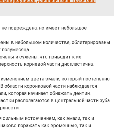
 энанциорнисов длинный язык тоже был
и не повреждена, но имеет небольшое
лены в небольшом количестве, облитерированы
 полумесяца.
очены и сужены, что приводит к их
ерхность корневой части диспластична.
я изменением цвета эмали, который постепенно
 В области коронковой части наблюдается
ли, которая начинает обнажать дентин.
частки располагаются в центральной части зуба
рхности.
я сильным истончением, как эмали, так и
наково поражать как временные, так и