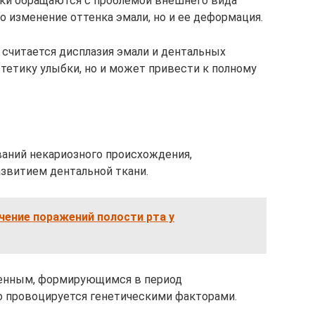
ики обращаются с проблемой внешнего вида
о изменение оттенка эмали, но и ее деформация.
 считается дисплазия эмали и дентальных
стетику улыбки, но и может привести к полному
ваний некариозного происхождения,
звитием дентальной ткани.
чение поражений полости рта у
денным, формирующимся в период
бо провоцируется генетическими факторами.