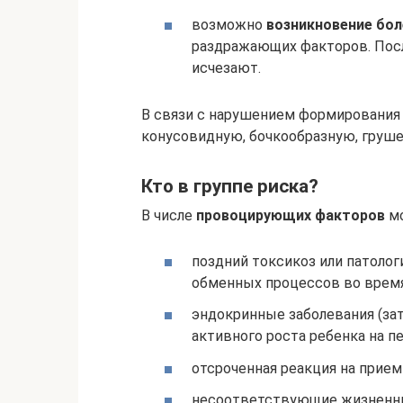
возможно
возникновение бо
раздражающих факторов. Пос
исчезают.
В связи с нарушением формирования
конусовидную, бочкообразную, груш
Кто в группе риска?
В числе
провоцирующих факторов
мо
поздний токсикоз или патоло
обменных процессов во врем
эндокринные заболевания (за
активного роста ребенка на пе
отсроченная реакция на прие
несоответствующие жизненны