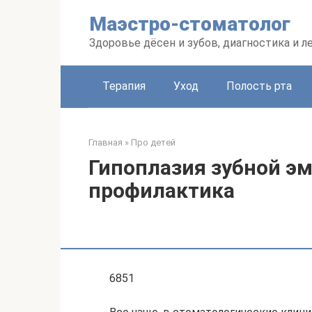
Перейти
Маэстро-стоматолог
к
контенту
Здоровье дёсен и зубов, диагностика и л
Терапия
Уход
Полость рта
Главная
»
Про детей
Гипоплазия зубной эм
профилактика
6851