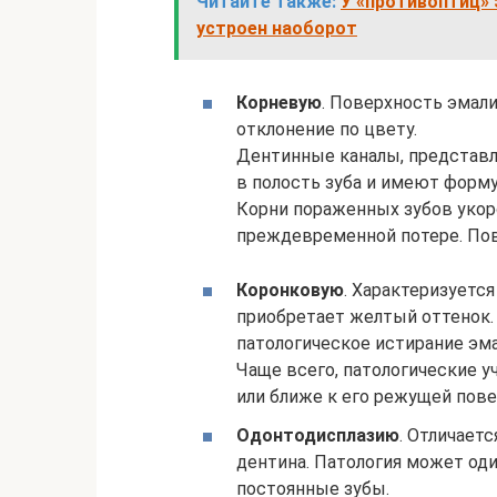
Читайте также:
У «противоптиц»
устроен наоборот
Корневую
. Поверхность эмал
отклонение по цвету.
Дентинные каналы, представ
в полость зуба и имеют форму
Корни пораженных зубов укор
преждевременной потере. Пов
Коронковую
. Характеризуетс
приобретает желтый оттенок.
патологическое истирание эма
Чаще всего, патологические у
или ближе к его режущей пове
Одонтодисплазию
. Отличаетс
дентина. Патология может оди
постоянные зубы.