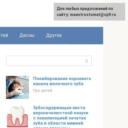
Для любых предложений по
сайту: maestrostomat@cp9.ru
етей
Десны
Другое
Поиск:
Пломбирование корневого
канала молочного зуба
Про детей
Зубосодержащая киста
верхнечелюстной пазухи
с локализацией зачатка
зуба в области нижней