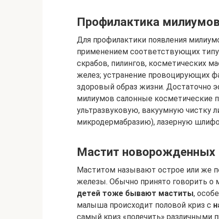
Профилактика милиумо
Для профилактики появления милиум
применением соответствующих типу
скрабов, пилингов, косметических м
желез; устранение провоцирующих фа
здоровый образ жизни. Достаточно 
милиумов салонные косметические 
ультразвуковую, вакуумную чистку ли
микродермабразию), лазерную шлифо
Мастит новорожденных
Маститом называют острое или же п
железы. Обычно принято говорить о 
детей тоже бывают маститы
, особ
малыша происходит половой криз с
н
самый криз «полечить» различными п