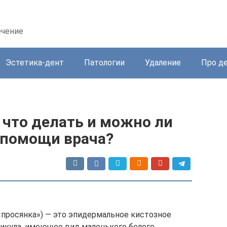
ечение
Эстетика-дент
Патологии
Удаление
Про д
 что делать и можно ли
 помощи врача?
 «просянка») — это эпидермальное кистозное
ликула, имеющее вид маленького белого