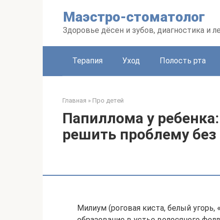
Перейти
Маэстро-стоматолог
к
контенту
Здоровье дёсен и зубов, диагностика и л
Терапия
Уход
Полость рта
Главная
»
Про детей
Папиллома у ребенка:
решить проблему без
Милиум (роговая киста, белый угорь,
образование в устье волосяного фол