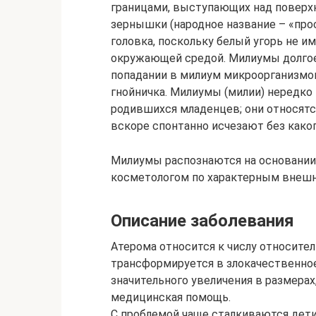
границами, выступающих над повер
зернышки (народное название – «прос
головка, поскольку белый угорь не и
окружающей средой. Милиумы долгое
попадании в милиум микроорганизмо
гнойничка. Милиумы (милии) нередко
родившихся младенцев; они относят
вскоре спонтанно исчезают без каког
Милиумы распознаются на основании
косметологом по характерным внешн
Описание заболевания
Атерома относится к числу относитель
трансформируется в злокачественное
значительного увеличения в размерах
медицинская помощь.
С проблемой чаще сталкиваются дети