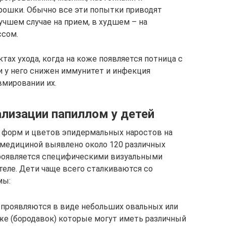
рошки. Обычно все эти попытки приводят
лучшем случае на прием, в худшем – на
ссом.
тах ухода, когда на коже появляется потница с
 у него снижен иммунитет и инфекция
вмировании их.
ализации папиллом у детей
е форм и цветов эпидермальных наростов на
о медициной выявлено около 120 различных
роявляется специфическими визуальными
теле. Дети чаще всего сталкиваются со
мы:
 проявляются в виде небольших овальных или
же (бородавок) которые могут иметь различный