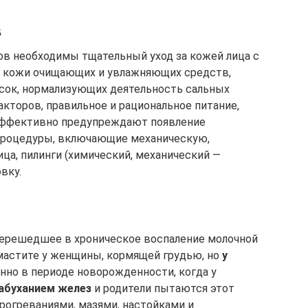
в
ов необходимы тщательный уход за кожей лица с
 кожи очищающих и увлажняющих средств,
асок, нормализующих деятельность сальных
кторов, правильное и рациональное питание,
эффективно предупреждают появление
процедуры, включающие механическую,
ца, пилинги (химический, механический —
вку.
ерешедшее в хроническое воспаление молочной
мастите у женщины, кормящей грудью, но
у
енно в периоде новорожденности, когда у
абуханием желез
и родители пытаются этот
рогреваниями, мазями, настойками и