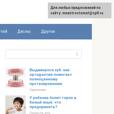
Для любых предложений по
сайту: maestrostomat@cp9.ru
етей
Десны
Другое
Поиск:
Выдвинулся зуб: как
ортодонтия помогает
полноценному
протезированию
Удаление
У ребенка болит горло и
белый язык: что
предпринять?
Полость рта