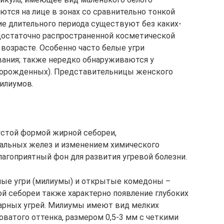
тся на лице в зонах со сравнительно тонкой
ние длительного периода существуют без каких-
достаточно распространенной косметической
возрасте. Особенно часто белые угри
вания; также нередко обнаруживаются у
ворожденных). Представительницы женского
илиумов.
устой формой жирной себореи,
альных желез и изменением химического
агоприятный фон для развития угревой болезни.
ые угри (милиумы) и открытые комедоны –
той себореи также характерно появление глубоких
гарных угрей. Милиумы имеют вид мелких
ватого оттенка, размером 0,5-3 мм с четкими