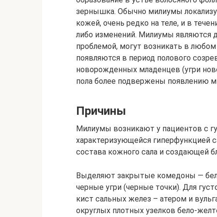
зернышка. Обычно милиумы локализую
кожей, очень редко на теле, и в тече
либо изменений. Милиумы являются 
проблемой, могут возникать в любом 
появляются в период полового созре
новорожденных младенцев (угри но
пола более подвержены появлению м
Причины
Милиумы возникают у пациентов с г
характеризующейся гиперфункцией с
состава кожного сала и создающей бл
Выделяют закрытые комедоны — бел
черные угри (черные точки). Для гус
кист сальных желез – атером и вуль
округлых плотных узелков бело-желто