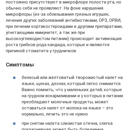
постоянно присутствуют в микрофлоре полости рта, но
обычно себя не проявляют. На фоне нарушения
микрофлоры (из-за облизывания грязных игрушек,
лечения других заболеваний антибиотиками, ОРЗ, ОРВИ,
при лечении кортикостероидами и другими препаратами,
угнетающими иммунитет, а так же при
высокоуглеводистом питании) происходит активизация
роста грибков рода кандида, которые и являются
причиной стоматита у грудничков.
Симптомы
белесый или желтоватый творожистый налет на
языке, щеках, деснах, который легко снимается.
Важно помнить, что у маленьких детей, которые
на грудном вскармливании и у которых в питании
преобладают молочные продукты, может
оставаться налет от молока на языке – это
нормально, лечить это не нужно.
при снятии налета слизистая отечна, слегка
покрасневшая, может быть болезненна.