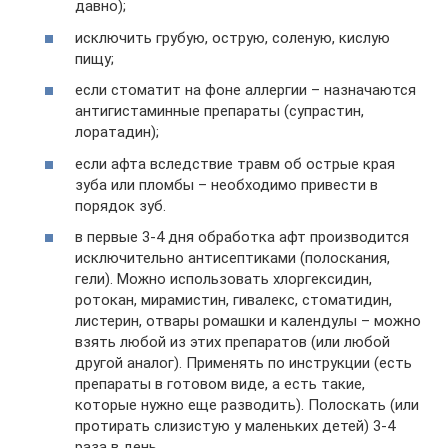
давно);
исключить грубую, острую, соленую, кислую
пищу;
если стоматит на фоне аллергии – назначаются
антигистаминные препараты (супрастин,
лоратадин);
если афта вследствие травм об острые края
зуба или пломбы – необходимо привести в
порядок зуб.
в первые 3-4 дня обработка афт производится
исключительно антисептиками (полоскания,
гели). Можно использовать хлоргексидин,
ротокан, мирамистин, гивалекс, стоматидин,
листерин, отвары ромашки и календулы – можно
взять любой из этих препаратов (или любой
другой аналог). Применять по инструкции (есть
препараты в готовом виде, а есть такие,
которые нужно еще разводить). Полоскать (или
протирать слизистую у маленьких детей) 3-4
раза в день.