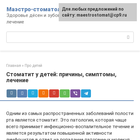
Перейти
Маэстро-стоматолог
Для любых предложений по
к
Здоровье дёсен и зубов, диагностика и
сайту: maestrostomat@cp9.ru
контенту
лечение
Поиск:
Главная
»
Про детей
Стоматит у детей: причины, симптомы,
лечение
Одним из самых распространенных заболеваний полости
рта является стоматит. Это патология, которая чаще
всего принимает инфекционно-воспалительное течение и
является результатом повышенной активности
лимфоцитов в ответ на попадание патогенных молекул,