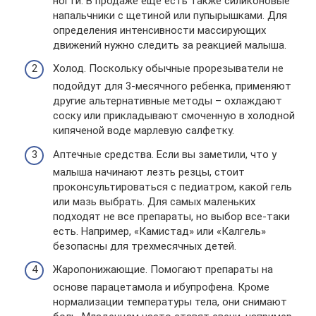
ногти. В продаже еще есть также силиконовые
напальчники с щетиной или пупырышками. Для
определения интенсивности массирующих
движений нужно следить за реакцией малыша.
Холод. Поскольку обычные прорезыватели не
подойдут для 3-месячного ребенка, применяют
другие альтернативные методы – охлаждают
соску или прикладывают смоченную в холодной
кипяченой воде марлевую салфетку.
Аптечные средства. Если вы заметили, что у
малыша начинают лезть резцы, стоит
проконсультироваться с педиатром, какой гель
или мазь выбрать. Для самых маленьких
подходят не все препараты, но выбор все-таки
есть. Например, «Камистад» или «Калгель»
безопасны для трехмесячных детей.
Жаропонижающие. Помогают препараты на
основе парацетамола и ибупрофена. Кроме
нормализации температуры тела, они снимают