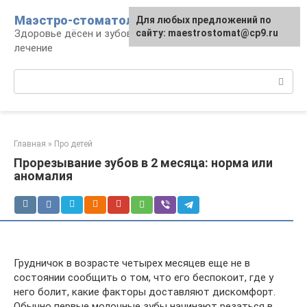
Перейти
Маэстро-стоматолог
Для любых предложений по
к
Здоровье дёсен и зубов, диагностика и
сайту: maestrostomat@cp9.ru
контенту
лечение
Поиск:
Главная
»
Про детей
Прорезывание зубов в 2 месяца: норма или
аномалия
Грудничок в возрасте четырех месяцев еще не в
состоянии сообщить о том, что его беспокоит, где у
него болит, какие факторы доставляют дискомфорт.
Обычно первые молочные зубы начинают резаться в