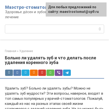
Перейти
Маэстро-стоматолог
Для любых предложений по
к
Здоровье дёсен и зубов, диагностика и
сайту: maestrostomat@cp9.ru
контенту
лечение
Поиск:
Главная
»
Удаление
Больно ли удалять зуб и что делать после
удаления коренного зуба
Удалить зуб? Больно ли удалять зубы? Можно не
удалять зуб мудрости? Эти вопросы, наверное, входят в
топ самых популярных у врачей-стоматологов. Пожалуй,
каждый из нас на разных этапах своей жизни
сталкивался с задачей удаления зуба. На то может быть