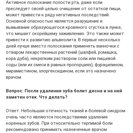
Активное полоскание полости рта, даже если
преследует своей целью очищение от остатков пищи,
может привести к ряду негативных последствий.
Основной опасностью является разрушение и
вымывание образующегося кровяного сгустка в лунке,
что мешает скорейшему заживлению. Это также может
привести к развитию альвеолита. В первые несколько
дней лучше вместо полоскания применять ванночки с
отваром лекарственных растений (шалфей, ромашка,
кора дуба), некрепким раствором соли или пищевой
соды (или их смеси в равных пропорциях), фурацилином,
мирамистином, хлоргексидином, если это назначено
врачом.
Вопрос: После удаления зуба болит десна и на ней
заметен отек. Что делать?
Ответ: Небольшая отечность тканей и болевой синдром
очень часто являются последствиями удаления
коренных зубов. При относительно терпимой боли
рекомендовано принимать назначенные врачом