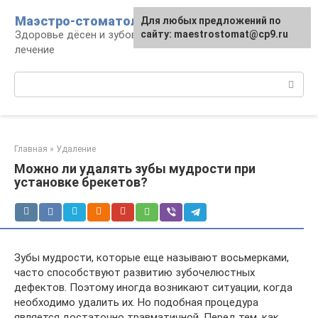
Перейти
Маэстро-стоматолог
Для любых предложений по
к
Здоровье дёсен и зубов, диагностика и
сайту: maestrostomat@cp9.ru
контенту
лечение
Поиск:
Главная
»
Удаление
Можно ли удалять зубы мудрости при
установке брекетов?
Зубы мудрости, которые еще называют восьмерками,
часто способствуют развитию зубочелюстных
дефектов. Поэтому иногда возникают ситуации, когда
необходимо удалить их. Но подобная процедура
является достаточно травматичной. Перед тем, как