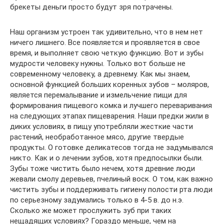
брекеты деньги просто будут зря потрачены.
Наш организм устроен так удивительно, что в нем нет
ничего лишнего. Все появляется и проявляется в свое
время, и выполняет свою четкую функцию. Вот и зубы
мудрости человеку нужны. Только вот больше не
современному человеку, а древнему. Как мы знаем,
основной функцией больших коренных зубов – моляров,
является перемалывание и измельчение пищи для
формирования пищевого комка и лучшего переваривания
на следующих этапах пищеварения. Наши предки жили в
диких условиях, в пищу употребляли жесткие части
растений, необработанное мясо, другие твердые
продукты. О готовке деликатесов тогда не задумывался
никто. Как и о лечении зубов, хотя предпосылки были.
Зубы тоже чистить было нечем, хотя древние люди
жевали смолу деревьев, пчелиный воск. О том, как важно
чистить зубы и поддерживать гигиену полости рта люди
по серьезному задумались только в 4-5 в. до н.э.
Сколько же может прослужить зуб при таких
нещадящих условиях? Гораздо меньше, чем на