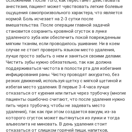
осложнений. После того, как перестанет действовать
анестезия, пациент может чувствовать легкие болевые
ощущения самопроизвольного характера, что является
нормой. Боль исчезает на 2-3 сутки после
вмешательства. После операции главной задачей
становится сохранить кровяной сгусток в лунке
удаленного зуба или обеспечить покой поврежденным
мягким тканям, если проводилось ушивание. Ни в коем
случае не стоит проверять языком место удаления,
лучше просто забыть о нем и заняться своими делами.
Чистить зубы нужно обязательно, так как должна
поддерживаться чистота в полости рта для избегания
инфицирования раны. Чистку проводят аккуратно, без
резких движений, используя щетку с мягкой щетиной и
избегая место удаления. В первые 3-4 часа лучше
отказаться от курения или питья через трубочку (многие
пациенты ошибочно считают, что после удаления нужно
пить через трубочку, чтобы не задевать место
удаления), так как при этом создается вакуум, из-за
которого сгусток может вытянуться из лунки и тогда
альвеолита не миновать. В день удаления стоит
отказаться от слишком горячей пищи, напитков,