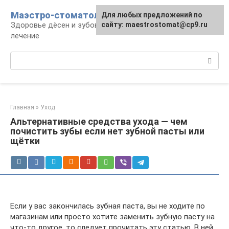
Перейти
Маэстро-стоматолог
Для любых предложений по
к
Здоровье дёсен и зубов, диагностика и
сайту: maestrostomat@cp9.ru
контенту
лечение
Поиск:
Главная
»
Уход
Альтернативные средства ухода — чем
почистить зубы если нет зубной пасты или
щётки
Если у вас закончилась зубная паста, вы не ходите по
магазинам или просто хотите заменить зубную пасту на
что-то другое, то следует прочитать эту статью. В ней