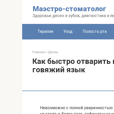
Перейти
Маэстро-стоматолог
к
контенту
Здоровье дёсен и зубов, диагностика и л
Терапия
Уход
Полость рта
Главная
»
Десны
Как быстро отварить 
говяжий язык
Невозможно с полной уверенностью с
на столе и, более того, дефицитным и