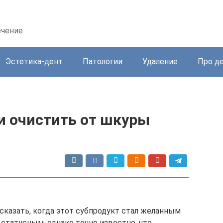
ечение
Эстетика-дент
Патологии
Удаление
Про д
и очистить от шкуры
казать, когда этот субпродукт стал желанным
 статусным, однако точно известно, что