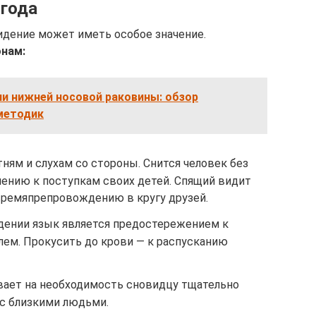
 года
идение может иметь особое значение.
онам:
и нижней носовой раковины: обзор
 методик
тням и слухам со стороны. Снится человек без
ению к поступкам своих детей. Спящий видит
 времяпрепровождению в кругу друзей.
дении язык является предостережением к
олем. Прокусить до крови — к распусканию
вает на необходимость сновидцу тщательно
 с близкими людьми.