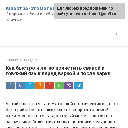
Перейти
Маэстро-стоматолог
Для любых предложений по
к
Здоровье дёсен и зубов, диагностика и
сайту: maestrostomat@cp9.ru
контенту
лечение
Поиск:
Главная
»
Про детей
Как быстро и легко почистить свиной и
говяжий язык перед варкой и после варки
Белый налет на языке – это слой органических веществ,
бактерий и омертвевших клеток, сопровождаемый
отеком сосочков языка, который может говорить о
различных заболеваниях легких, почек или желудочно-
кишечного тракта: гастрит, язва желудка, энтероколит.