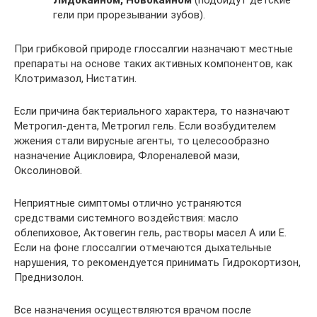
Лидокаином, Новокаином
(подойдут детские
гели при прорезывании зубов).
При грибковой природе глоссалгии назначают местные
препараты на основе таких активных компонентов, как
Клотримазол, Нистатин.
Если причина бактериального характера, то назначают
Метрогил-дента, Метрогил гель. Если возбудителем
жжения стали вирусные агенты, то целесообразно
назначение Ацикловира, Флореналевой мази,
Оксолиновой.
Неприятные симптомы отлично устраняются
средствами системного воздействия: масло
облепиховое, Актовегин гель, растворы масел А или Е.
Если на фоне глоссалгии отмечаются дыхательные
нарушения, то рекомендуется принимать Гидрокортизон,
Преднизолон.
Все назначения осуществляются врачом после