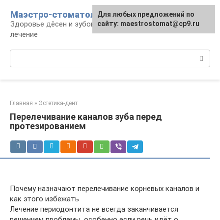
Перейти
Маэстро-стоматолог
Для любых предложений по
к
Здоровье дёсен и зубов, диагностика и
сайту: maestrostomat@cp9.ru
контенту
лечение
Поиск:
Главная
»
Эстетика-дент
Перелечивание каналов зуба перед
протезированием
Почему назначают перелечивание корневых каналов и
как этого избежать
Лечение периодонтита не всегда заканчивается
решением проблемы, особенно если речь идёт о