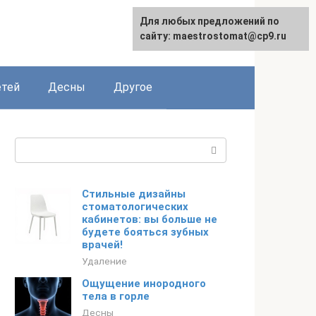
Для любых предложений по
сайту: maestrostomat@cp9.ru
етей
Десны
Другое
Поиск:
Стильные дизайны
стоматологических
кабинетов: вы больше не
будете бояться зубных
врачей!
Удаление
Ощущение инородного
тела в горле
Десны