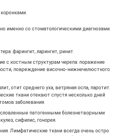
 коронками.
ано именно со стоматологическими диагнозами.
ера: фарингит, ларингит, ринит.
е с костным структурам черепа: поражение
люсти, повреждение височно-нижнечелюстного
лит, отит среднего уха, ветряная оспа, паротит.
ческие ткани отекают спустя несколько дней
томов заболевания.
бусловленные патогенными болезнетворными
кулез, сифилис, гонорея.
ния. Лимфатические ткани всегда очень остро