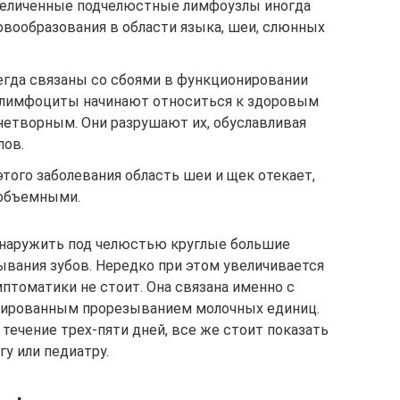
Увеличенные подчелюстные лимфоузлы иногда
овообразования в области языка, шеи, слюнных
гда связаны со сбоями в функционировании
е лимфоциты начинают относиться к здоровым
нетворным. Они разрушают их, обуславливая
лов.
этого заболевания область шеи и щек отекает,
 объемными.
бнаружить под челюстью круглые большие
ывания зубов. Нередко при этом увеличивается
мптоматики не стоит. Она связана именно с
цированным прорезыванием молочных единиц.
 течение трех-пяти дней, все же стоит показать
у или педиатру.