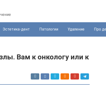
ечение
Эстетика-дент
Патологии
Удаление
Про д
лы. Вам к онкологу или к