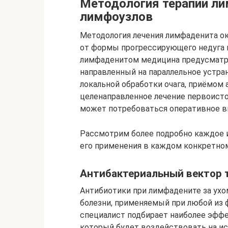
Методология терапии л
лимфоузлов
Методология лечения лимфаденита о
от формы прогрессирующего недуга и
лимфаденитом медицина предусматри
направленный на параллельное устра
локальной обработки очага, приёмом
целенаправленное лечение первоисто
может потребоваться оперативное 
Рассмотрим более подробно каждое и
его применения в каждом конкретном
Антибактериальный вектор 
Антибиотики при лимфадените за ухо
болезни, применяемый при любой из 
специалист подбирает наиболее эфф
который будет воздействовать на ис