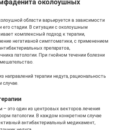
имфаденита околоушных
колоушной области варьируется в зависимости
 его стадии. В ситуации с околоушным
вает комплексный подход к терапии,
нение негативной симптоматики, с применением
 антибактериальных препаратов,
чника патологии. При гнойном течении болезни
вмешательство.
з направлений терапии недуга, рациональность
 случае.
терапии
м – это один из центровых векторов лечения
форм патологии. В каждом конкретном случае
ективный антибактериальный медикамент,
точник недуга.