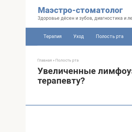
Перейти
Маэстро-стоматолог
к
контенту
Здоровье дёсен и зубов, диагностика и л
Терапия
Уход
Полость рта
Главная
»
Полость рта
Увеличенные лимфоуз
терапевту?