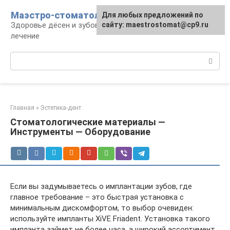
Перейти
Маэстро-стоматолог
Для любых предложений по
к
Здоровье дёсен и зубов, диагностика и
сайту: maestrostomat@cp9.ru
контенту
лечение
Поиск:
Главная
»
Эстетика-дент
Стоматологические материалы —
Инструменты — Оборудование
Если вы задумываетесь о имплантации зубов, где
главное требование – это быстрая установка с
минимальным дискомфортом, то выбор очевиден:
используйте импланты XiVE Friadent. Установка такого
импланта займет не более часа, а широкий ассортимент