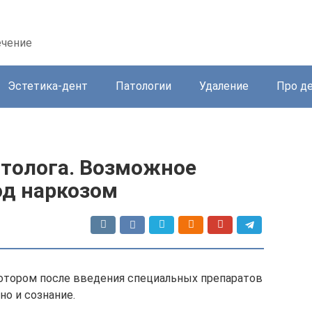
ечение
Эстетика-дент
Патологии
Удаление
Про д
атолога. Возможное
од наркозом
 котором после введения специальных препаратов
но и сознание.