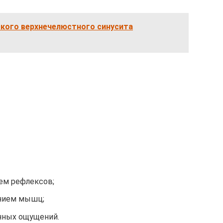
ского верхнечелюстного синусита
ем рефлексов;
ением мышц;
нных ощущений.