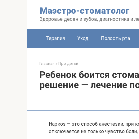
Перейти
Маэстро-стоматолог
к
контенту
Здоровье дёсен и зубов, диагностика и л
Терапия
Уход
Полость рта
Главная
»
Про детей
Ребенок боится стом
решение — лечение п
Наркоз ― это способ анестезии, при
отключается не только чувство боли, 