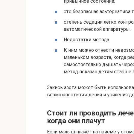
привычное состояние;
это безопасная альтернатива 
степень седации легко контр
автоматической аппаратуры.
Недостатки метода
К ним можно отнести невозмо
маленьком возрасте, когда ре
самостоятельно дышать через
метод показан детям старше 5
Закись азота может быть использова
возможности введения и усиления д
Стоит ли проводить лече
когда они плачут
Если малыш плачет на приеме у стома