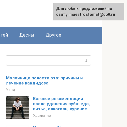
Для любых предложений по
сайту: maestrostomat@cp9.ru
етей
Десны
Другое
Поиск:
Молочница полости рта: причины и
лечение кандидоза
Уход
Важные рекомендации
после удаления зуба: еда,
питье, алкоголь, курение
Удаление